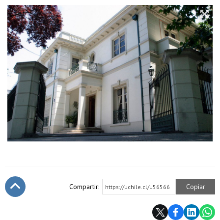
Compartir:
Copiar
https://uchile.cl/u56566
Subir