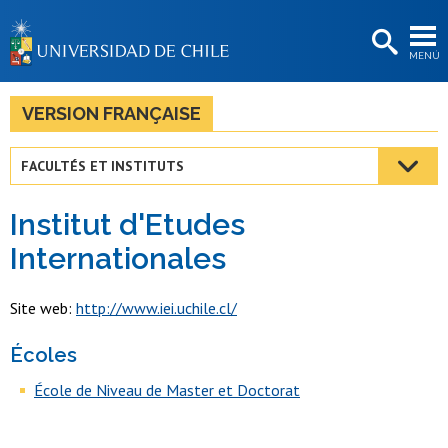
EXTENSIÓN
MENÚ
BIBLIOTECAS
LA UNIVERSIDAD
VERSION FRANÇAISE
Postulantes
FACULTÉS ET INSTITUTS
Estudiantes
Institut d'Etudes
Académicas/os
Internationales
Funcionarias/os
Site web:
http://www.iei.uchile.cl/
Egresadas/os
Écoles
École de Niveau de Master et Doctorat