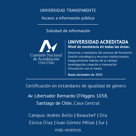
Consulta a bases de datos
UNIVERSIDAD TRANSPARENTE
Perfeccionamiento
Acceso a información pública
Editar Portafolio Académico
Solicitud de información
Evaluación docente
Calificación académica
Postulación al AUCAI
Funcionarias/os
Cursos internos de capacitación
Bienestar del personal
Certificación en estándares de igualdad de género
Portal de movilidad interna
Certificado de renta
Av. Libertador Bernardo O'Higgins 1058,
Santiago de Chile,
Casa Central
Certificado de renta honorarios
Gestión de correo uchile
Campus
:
Andrés Bello
|
Beauchef
|
Dra.
Editar páginas blancas
Eloísa Díaz
|
Juan Gómez Millas
|
Sur
|
más recintos
Extranjeras/os