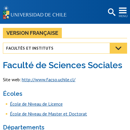
EXTENSIÓN
MENÚ
BIBLIOTECAS
LA UNIVERSIDAD
VERSION FRANÇAISE
Postulantes
FACULTÉS ET INSTITUTS
Estudiantes
Faculté de Sciences Sociales
Académicas/os
Funcionarias/os
Site web:
http://www.facso.uchile.cl/
Egresadas/os
Écoles
École de Niveau de Licence
École de Niveau de Master et Doctorat
Départements