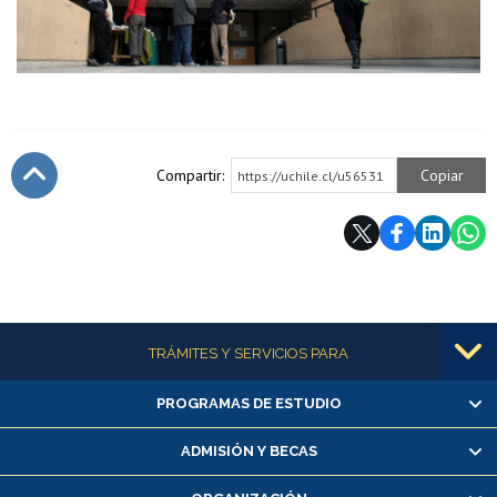
Compartir:
Copiar
https://uchile.cl/u56531
Subir
Más información
TRÁMITES Y SERVICIOS PARA
PROGRAMAS DE ESTUDIO
Alumnas/os y exalumnas/os
Matrícula en línea
ADMISIÓN Y BECAS
Inscripción y cambio de asignaturas