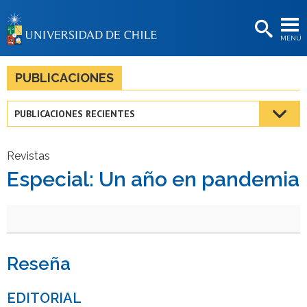
EXTENSIÓN
MENÚ
BIBLIOTECAS
LA UNIVERSIDAD
PUBLICACIONES
Postulantes
PUBLICACIONES RECIENTES
Estudiantes
Académicas/os
Revistas
Especial: Un año en pandemia
Funcionarias/os
Egresadas/os
Reseña
EDITORIAL