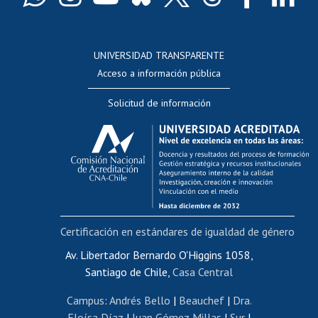
Docentes
Postulación a concursos internos de investigación
Consulta a bases de datos
UNIVERSIDAD TRANSPARENTE
Perfeccionamiento
Acceso a información pública
Editar Portafolio Académico
Solicitud de información
Evaluación docente
Calificación académica
Postulación al AUCAI
Funcionarias/os
Cursos internos de capacitación
Bienestar del personal
Certificación en estándares de igualdad de género
Portal de movilidad interna
Certificado de renta
Av. Libertador Bernardo O'Higgins 1058,
Santiago de Chile,
Casa Central
Certificado de renta honorarios
Gestión de correo uchile
Campus
:
Andrés Bello
|
Beauchef
|
Dra.
Editar páginas blancas
Eloísa Díaz
|
Juan Gómez Millas
|
Sur
|