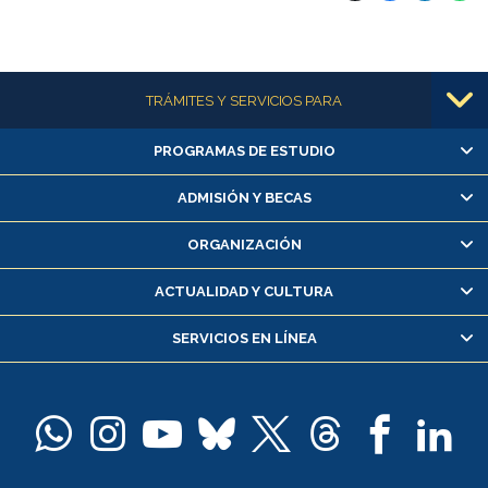
Más información
TRÁMITES Y SERVICIOS PARA
PROGRAMAS DE ESTUDIO
Alumnas/os y exalumnas/os
Matrícula en línea
ADMISIÓN Y BECAS
Inscripción y cambio de asignaturas
ORGANIZACIÓN
Consulta y certificado de notas
Certificado de alumno regular
ACTUALIDAD Y CULTURA
Servicio médico y dental
SERVICIOS EN LÍNEA
Pago de arancel y crédito alumnos
Pago de arancel y crédito exalumnos
Certificado de títulos y grados
Docentes
Postulación a concursos internos de investigación