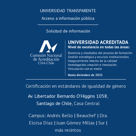
Consulta a bases de datos
UNIVERSIDAD TRANSPARENTE
Perfeccionamiento
Acceso a información pública
Editar Portafolio Académico
Solicitud de información
Evaluación docente
Calificación académica
Postulación al AUCAI
Funcionarias/os
Cursos internos de capacitación
Bienestar del personal
Certificación en estándares de igualdad de género
Portal de movilidad interna
Certificado de renta
Av. Libertador Bernardo O'Higgins 1058,
Santiago de Chile,
Casa Central
Certificado de renta honorarios
Gestión de correo uchile
Campus
:
Andrés Bello
|
Beauchef
|
Dra.
Editar páginas blancas
Eloísa Díaz
|
Juan Gómez Millas
|
Sur
|
más recintos
Extranjeras/os