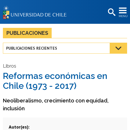
EXTENSIÓN
MENÚ
BIBLIOTECAS
LA UNIVERSIDAD
PUBLICACIONES
Postulantes
PUBLICACIONES RECIENTES
Estudiantes
Académicas/os
Libros
Reformas económicas en
Funcionarias/os
Chile (1973 - 2017)
Egresadas/os
Neoliberalismo, crecimiento con equidad,
inclusión
Autor(es)