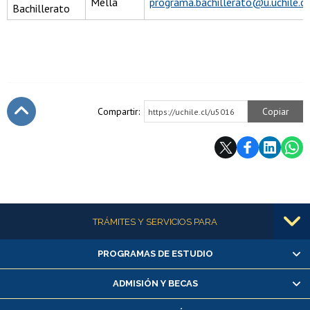
Mella
programa.bachillerato@u.uchile.cl
Bachillerato
Compartir:
Copiar
https://uchile.cl/u5016
Subir
Más información
TRÁMITES Y SERVICIOS PARA
PROGRAMAS DE ESTUDIO
Alumnas/os y exalumnas/os
Matrícula en línea
ADMISIÓN Y BECAS
Inscripción y cambio de asignaturas