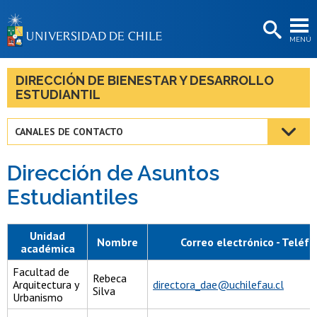
EXTENSIÓN
MENÚ
BIBLIOTECAS
LA UNIVERSIDAD
DIRECCIÓN DE BIENESTAR Y DESARROLLO
ESTUDIANTIL
Postulantes
Estudiantes
CANALES DE CONTACTO
Académicas/os
Dirección de Asuntos
Funcionarias/os
Estudiantiles
Egresadas/os
Unidad
Nombre
Correo electrónico - Teléf
académica
Facultad de
Rebeca
Arquitectura y
directora_dae@uchilefau.cl
Silva
Urbanismo