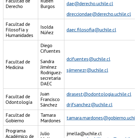
Facultad de
Rubén
dae@derecho.uchile.cl
Derecho
Burgos
direcciondae@derecho.uchile.cl
Facultad de
Isolda
Filosofía y
daec.filosofia@uchile.cl
Núñez
Humanidades
Diego
Cifuentes
dcifuentes@uchile.cl
Sandra
Facultad de
Jiménez
Medicina
sjimenezr@uchile.cl
Rodriguez-
secretaria
DAEC
Juan
dirasest@odontologia.uchile.cl
Facultad de
Francisco
Odontología
drjfsanchez@uchile.cl
Sánchez
Facultad de
Tamara
tamara.mardones@gobierno.uchile
Gobierno
Mardones
Programa
Julio
jmella@uchile.cl
Académico de