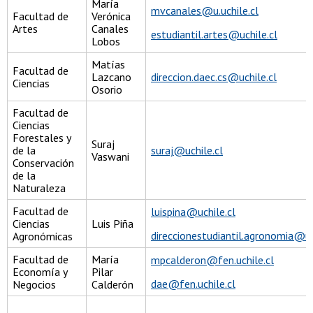
María
mvcanales@u.uchile.cl
Facultad de
Verónica
Artes
Canales
estudiantil.artes@uchile.cl
Lobos
Matías
Facultad de
Lazcano
direccion.daec.cs@uchile.cl
Ciencias
Osorio
Facultad de
Ciencias
Forestales y
Suraj
de la
suraj@uchile.cl
Vaswani
Conservación
de la
Naturaleza
Facultad de
luispina@uchile.cl
Ciencias
Luis Piña
direccionestudiantil.agronomia@u.u
Agronómicas
Facultad de
María
mpcalderon@fen.uchile.cl
Economía y
Pilar
dae@fen.uchile.cl
Negocios
Calderón