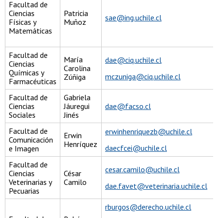
Facultad de
Ciencias
Patricia
sae@ing.uchile.cl
Físicas y
Muñoz
Matemáticas
Facultad de
María
dae@ciq.uchile.cl
Ciencias
Carolina
Químicas y
mczuniga@ciq.uchile.cl
Zúñiga
Farmacéuticas
Facultad de
Gabriela
Ciencias
Jáuregui
dae@facso.cl
Sociales
Jinés
Facultad de
erwinhenriquezb@uchile.cl
Erwin
Comunicación
Henríquez
daecfcei@uchile.cl
e Imagen
Facultad de
cesar.camilo@uchile.cl
Ciencias
César
Veterinarias y
Camilo
dae.favet@veterinaria.uchile.cl
Pecuarias
rburgos@derecho.uchile.cl