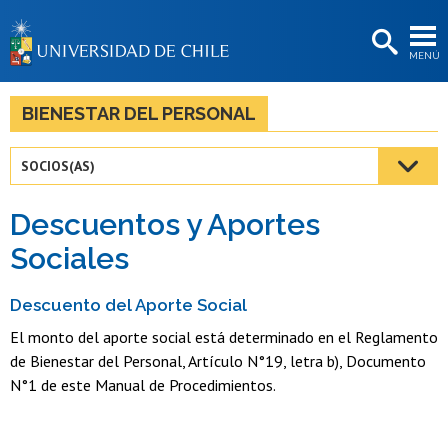
EXTENSIÓN
MENÚ
BIBLIOTECAS
LA UNIVERSIDAD
BIENESTAR DEL PERSONAL
Postulantes
SOCIOS(AS)
Estudiantes
Descuentos y Aportes
Académicas/os
Sociales
Funcionarias/os
Descuento del Aporte Social
Egresadas/os
El monto del aporte social está determinado en el Reglamento
de Bienestar del Personal, Artículo N°19, letra b), Documento
N°1 de este Manual de Procedimientos.