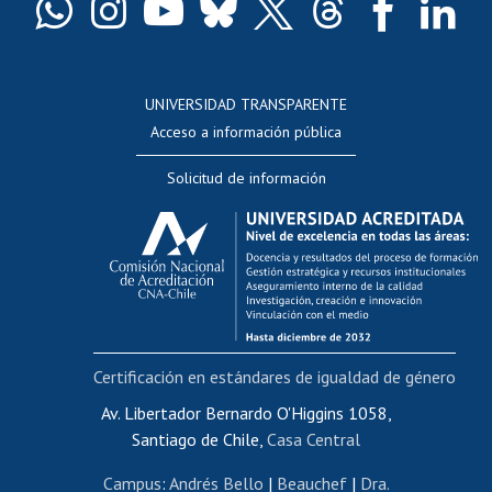
Docentes
Postulación a concursos internos de investigación
Consulta a bases de datos
UNIVERSIDAD TRANSPARENTE
Perfeccionamiento
Acceso a información pública
Editar Portafolio Académico
Solicitud de información
Evaluación docente
Calificación académica
Postulación al AUCAI
Funcionarias/os
Cursos internos de capacitación
Bienestar del personal
Certificación en estándares de igualdad de género
Portal de movilidad interna
Certificado de renta
Av. Libertador Bernardo O'Higgins 1058,
Santiago de Chile,
Casa Central
Certificado de renta honorarios
Gestión de correo uchile
Campus
:
Andrés Bello
|
Beauchef
|
Dra.