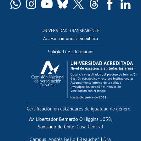
Docentes
Postulación a concursos internos de investigación
Consulta a bases de datos
UNIVERSIDAD TRANSPARENTE
Perfeccionamiento
Acceso a información pública
Editar Portafolio Académico
Solicitud de información
Evaluación docente
Calificación académica
Postulación al AUCAI
Funcionarias/os
Cursos internos de capacitación
Bienestar del personal
Certificación en estándares de igualdad de género
Portal de movilidad interna
Certificado de renta
Av. Libertador Bernardo O'Higgins 1058,
Santiago de Chile,
Casa Central
Certificado de renta honorarios
Gestión de correo uchile
Campus
:
Andrés Bello
|
Beauchef
|
Dra.