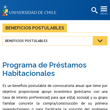
EXTENSIÓN
MENÚ
BIBLIOTECAS
LA UNIVERSIDAD
BENEFICIOS POSTULABLES
Postulantes
BENEFICIOS POSTULABLES
Estudiantes
Académicas/os
Programa de Préstamos
Funcionarias/os
Habitacionales
Egresadas/os
Es un beneficio postulable de convocatoria anual que tiene por
objetivo proporcionar apoyo económico (préstamo con una
tasa de interés preferencial) para que el(la) socio(a) y su grupo
familiar concrete la compra/construcción de su primera
vivienda/terreno o para facilitarle la solución del problema