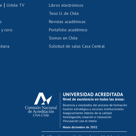
correo uchile
|
le
Uchile TV
Libros electrónicos
nas blancas
Tesis U. de Chile
os
Revistas académicas
, sexual y violencia
Denuncias administrativas
 y coro
Portafolio académico
Sismos en Chile
itaria
Solicitud de salas Casa Central