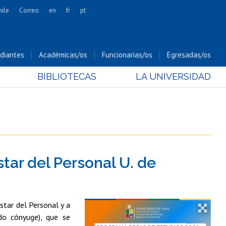
hile
Correo
en
fr
pt
Artes
Cs. Agronómicas
diantes
Académicas/os
Funcionarias/os
Egresadas/os
Cs. Forestales y Conservación
BIBLIOTECAS
LA UNIVERSIDAD
Cs. Sociales
Comunicación e Imagen
Economía y Negocios
Gobierno
Odontología
ar del Personal U. de
Estudios Internacionales
Bachillerato
Hospital Clínico
star del Personal y a
do cónyuge), que se