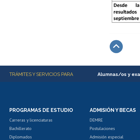
Subir
Más información
TRÁMITES Y SERVICIOS PARA
Alumnas/os y ex
Matrícula en línea
Inscripción y cambio d
Consulta y certificado
PROGRAMAS DE ESTUDIO
ADMISIÓN Y BECAS
Certificado de alumno
Carreras y licenciaturas
DEMRE
Servicio médico y den
Bachillerato
Postulaciones
Pago de arancel y cré
Diplomados
Admisión especial