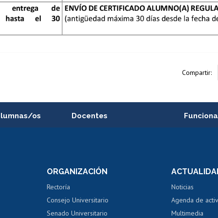
Compartir:
alumnas/os
Docentes
Funciona
Postulación a concursos
Cursos inte
internos de investigación
capacitació
e asignaturas
Consulta a bases de datos
Bienestar d
 de notas
ORGANIZACIÓN
ACTUALIDA
Perfeccionamiento
Portal de m
 regular
Editar Portafolio Académico
Certificado
Rectoría
Noticias
tal
Evaluación docente
Certificado
Consejo Universitario
Agenda de acti
dito alumnos
honorarios
Calificación académica
Senado Universitario
Multimedia