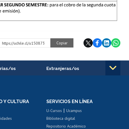
Copiar
https://uchile.cl/u150873
rias/os
Extranjeras/os
rnos de
Revalidación y reconocimiento
n
de títulos
el personal
Postulación al Programa de
Movilidad Estudiantil
D Y CULTURA
SERVICIOS EN LÍNEA
ovilidad interna
Inscripción de asignaturas
|
 de renta
U-Cursos
Ucampus
Cursos de español
 de renta
vidades
Biblioteca digital
Repositorio Académico