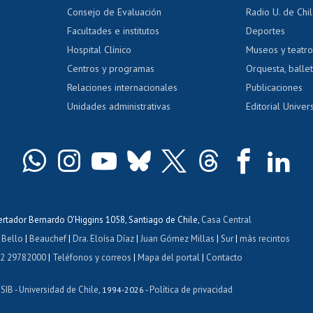
dito exalumnos
Gestión de 
Consejo de Evaluación
Radio U. de Chi
Postulación al AUCAI
y grados
Editar pági
Facultades e institutos
Deportes
Hospital Clínico
Museos y teatr
da tecnológica
Tarjeta TUI
Wifi
Acoso laboral
s
Centros y programas
Orquesta, ballet
Relaciones internacionales
Publicaciones
Unidades administrativas
Editorial Univers
bertador Bernardo O'Higgins 1058, Santiago de Chile,
Casa Central
 Bello
|
Beauchef
|
Dra. Eloísa Díaz
|
Juan Gómez Millas
|
Sur
|
más recintos
 2 29782000
|
Teléfonos y correos
|
Mapa del portal
|
Contacto
ISIB
Universidad de Chile
Política de privacidad
-
, 1994-2026 -