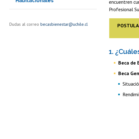
Habitacionales
encuentren cur
Profesional Su
Dudas al correo
becasbienestar@u
chile.cl
POSTULAC
1. ¿Cuále
Beca de 
Beca Gen
Situaci
Rendimi