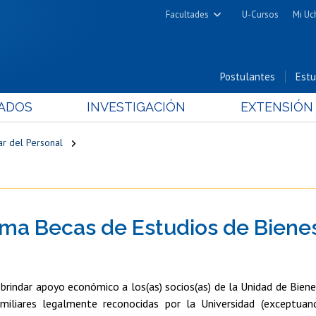
Facultades
U-Cursos
Mi Uc
Arquitectura y Urbanismo
Ciencias
Postulantes
Estu
Cs. Físicas y Matemáticas
ADOS
INVESTIGACIÓN
EXTENSIÓN
Cs. Químicas y Farmacéuticas
Cs. Veterinarias y Pecuarias
ar del Personal
Derecho
Filosofía y Humanidades
Medicina
ma Becas de Estudios de Bienest
Estudios Avanzados en Educación
Nutrición y Tecnología de
Alimentos
 brindar apoyo económico a los(as) socios(as) de la Unidad de Biene
miliares legalmente reconocidas por la Universidad (exceptuan