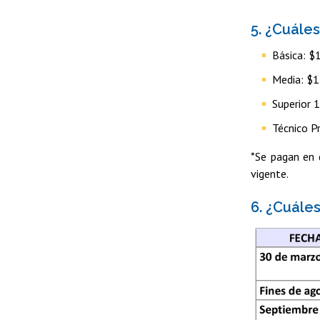
5. ¿Cuále
Básica: $
Media: $
Superior 
Técnico P
*Se pagan en 
vigente.
6. ¿Cuále