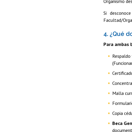
Organismo des
Si desconoce
Facultad/Orga
4. ¿Qué d
Para ambas 
Respaldo v
(Funcionar
Certifica
Concentra
Malla curr
Formulari
Copia cédu
Beca Gen
documento