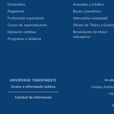
Pago de arancel y cré
Doctorados
Aranceles y créditos
Certificado de títulos 
Magísteres
Becas y beneficios
Profesional especialista
Intercambio estudiantil
Mi Uchile
Ayu
Cursos de especialización
Oficina de Títulos y Grado
Educación continua
Revalidación de títulos
extranjeros
Programas a distancia
UNIVERSIDAD TRANSPARENTE
Av. Li
Acceso a información pública
Campus
:
Andrés
+56
Solicitud de información
S