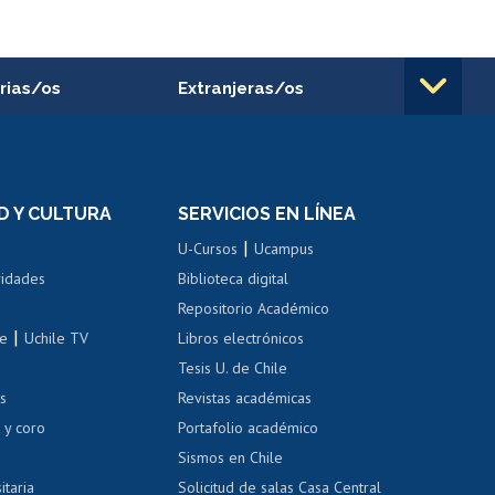
rias/os
Extranjeras/os
rnos de
Revalidación y reconocimiento
n
de títulos
el personal
Postulación al Programa de
Movilidad Estudiantil
D Y CULTURA
SERVICIOS EN LÍNEA
ovilidad interna
Inscripción de asignaturas
|
 de renta
U-Cursos
Ucampus
Cursos de español
 de renta
vidades
Biblioteca digital
Repositorio Académico
correo uchile
|
le
Uchile TV
Libros electrónicos
nas blancas
Tesis U. de Chile
os
Revistas académicas
, sexual y violencia
Denuncias administrativas
 y coro
Portafolio académico
Sismos en Chile
itaria
Solicitud de salas Casa Central