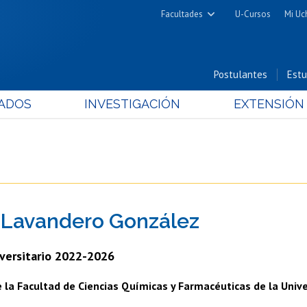
Facultades
U-Cursos
Mi Uc
Arquitectura y Urbanismo
Ciencias
Postulantes
Estu
Cs. Físicas y Matemáticas
ADOS
INVESTIGACIÓN
EXTENSIÓN
Cs. Químicas y Farmacéuticas
Cs. Veterinarias y Pecuarias
Derecho
Filosofía y Humanidades
Medicina
 Lavandero González
Estudios Avanzados en Educación
Nutrición y Tecnología de
versitario 2022-2026
Alimentos
la Facultad de Ciencias Químicas y Farmacéuticas de la Unive