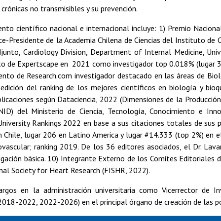
rónicas no transmisibles y su prevención.
nto científico nacional e internacional incluye: 1) Premio Nacion
Vice-Presidente de la Academia Chilena de Ciencias del Instituto de 
junto, Cardiology Division, Department of Internal Medicine, Uni
o de Expertscape en 2021 como investigador top 0.018% (lugar 33
ento de Research.com investigador destacado en las áreas de Bio
edición del ranking de los mejores científicos en biología y bio
icaciones según Dataciencia, 2022 (Dimensiones de la Producción C
NID) del Ministerio de Ciencia, Tecnología, Conocimiento e Inn
University Rankings 2022 en base a sus citaciones totales de sus p
 Chile, lugar 206 en Latino America y lugar #14.333 (top 2%) en el 
ovascular; ranking 2019. De los 36 editores asociados, el Dr. Lav
igación básica. 10) Integrante Externo de los Comites Editoriales 
nal Society for Heart Research (FISHR, 2022).
argos en la administración universitaria como Vicerrector de I
(2018-2022, 2022-2026) en el principal órgano de creación de las po