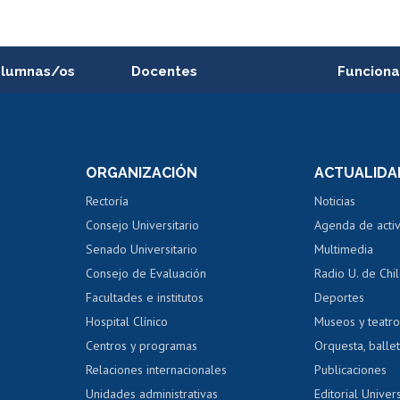
alumnas/os
Docentes
Funciona
Postulación a concursos
Cursos inte
internos de investigación
capacitació
e asignaturas
Consulta a bases de datos
Bienestar d
 de notas
ORGANIZACIÓN
ACTUALIDA
Perfeccionamiento
Portal de m
 regular
Editar Portafolio Académico
Certificado
Rectoría
Noticias
tal
Evaluación docente
Certificado
Consejo Universitario
Agenda de acti
dito alumnos
honorarios
Calificación académica
Senado Universitario
Multimedia
dito exalumnos
Gestión de 
Consejo de Evaluación
Radio U. de Chi
Postulación al AUCAI
y grados
Editar pági
Facultades e institutos
Deportes
Hospital Clínico
Museos y teatr
da tecnológica
Tarjeta TUI
Wifi
Acoso laboral
s
Centros y programas
Orquesta, ballet
Relaciones internacionales
Publicaciones
Unidades administrativas
Editorial Univers