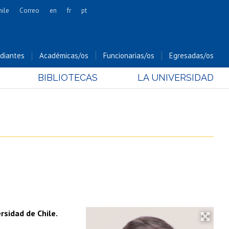
hile
Correo
en
fr
pt
Artes
Cs. Agronómicas
diantes
Académicas/os
Funcionarias/os
Egresadas/os
Cs. Forestales y Conservación
BIBLIOTECAS
LA UNIVERSIDAD
Cs. Sociales
Comunicación e Imagen
Economía y Negocios
Gobierno
Odontología
Estudios Internacionales
Bachillerato
Hospital Clínico
rsidad de Chile.