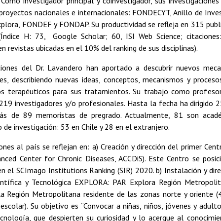
Como investigador principal y coinvestigador, sus investigaciones
proyectos nacionales e internacionales: FONDECYT, Anillo de Inves
plora, FONDEF y FONDAP. Su productividad se refleja en 315 public
(Índice H: 73, Google Scholar; 60, ISI Web Science; citacione
en revistas ubicadas en el 10% del ranking de sus disciplinas).
ciones del Dr. Lavandero han aportado a descubrir nuevos meca
res, describiendo nuevas ideas, conceptos, mecanismos y proceso
s terapéuticos para sus tratamientos. Su trabajo como profesor 
19 investigadores y/o profesionales. Hasta la fecha ha dirigido 
ás de 89 memoristas de pregrado. Actualmente, 81 son académi
o de investigación: 53 en Chile y 28 en el extranjero.
ones al país se reflejan en: a) Creación y dirección del primer Ce
anced Center for Chronic Diseases, ACCDiS). Este Centro se posici
en el SCImago Institutions Ranking (SIR) 2020. b) Instalación y dire
entífica y Tecnológica EXPLORA: PAR Explora Región Metropoli
la Región Metropolitana residente de las zonas norte y oriente 
 escolar). Su objetivo es “Convocar a niñas, niños, jóvenes y adulto
ecnología, que despierten su curiosidad y lo acerque al conocimi