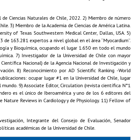
al de Ciencias Naturales de Chile, 2022. 2) Miembro de número
Chile. 3) Miembro de la Academia de Ciencias de América Latina.
versity of Texas Southwestern Medical Center, Dallas, USA. 5)
 de 163.281 expertos a nivel global en el área “Myocardium”.
logía y Bioquímica, ocupando el lugar 1.650 en todo el mundo
química. 7) Investigador de la Universidad de Chile con mayor
ientífica Nacional) de la Agencia Nacional de Investigación y
ovación. 8) Reconocimiento por AD Scientific Ranking -World
ublicaciones: ocupar lugar #1 en la Universidad de Chile, lugar
mundo. 9) Associate Editor, Circulation (revista científica N°1
andero es el único de Iberoamérica y uno de los 6 editores del
de Nature Reviews in Cardiology y de Physiology. 11) Fellow of
nvestigación, Integrante del Consejo de Evaluación, Senador
líticas académicas de la Universidad de Chile.