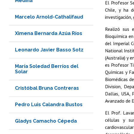
Medina
El Profesor S
Chile, y ha 
Marcelo Arnold-Cathalifaud
investigación,
Realizó sus 
Ximena Bernarda Azúa Ríos
Bioquímica en 
del Imperial C
Leonardo Javier Basso Sotz
National Insti
(Australia) y 
es Profesor T
María Soledad Berríos del
Solar
Químicas y Fa
Biomédicas de 
Division, Dep
Cristóbal Bruna Contreras
Dallas, USA, 
Avanzado de E
Pedro Luis Calandra Bustos
El Prof. Lava
células y su
Gladys Camacho Cépeda
cardiovascul