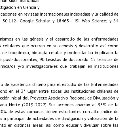
 han sido financiadas
tigación en Ciencia y
aciones en revistas internacionales indexadas) y la calidad de
s: 30.112- Google Scholar y 18465 - ISI Web Science; y 84
nismos en las génesis y el desarrollo de las enfermedades
s celulares que ocurren en su génesis y desarrollo así como
de bioquímica, biología celular y molecular ha implicado la
25 post-doctorantes, 90 tesistas de doctorado, 15 tesistas de
ca/os y/o investigadora/es que trabajan en instituciones
ntro de Excelencia chileno para el estudio de las Enfermedades
onó en el 3° lugar entre todas las instituciones chilenas de
cción inicial del Proyecto Asociativo Regional de Divulgación y
tana Norte (2019-2022). Sus acciones abarcan al 33% de la
(40% de estas comunas tienen estudiantes con alto índice de
s a participar de actividades de divulgación y valoración de la
ento en distintas áreas” así como educar y divulgar sobre las