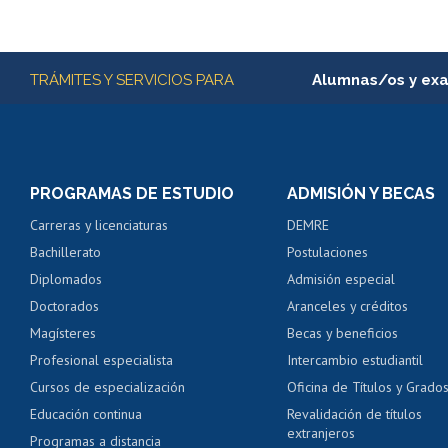
Más información
TRÁMITES Y SERVICIOS PARA
Alumnas/os y ex
Matrícula en línea
Inscripción y cambio d
Consulta y certificado
PROGRAMAS DE ESTUDIO
ADMISIÓN Y BECAS
Certificado de alumno
Carreras y licenciaturas
DEMRE
Servicio médico y den
Bachillerato
Postulaciones
Pago de arancel y cré
Diplomados
Admisión especial
Pago de arancel y cré
Doctorados
Aranceles y créditos
Certificado de títulos 
Magísteres
Becas y beneficios
Profesional especialista
Intercambio estudiantil
Mi Uchile
Ayu
Cursos de especialización
Oficina de Títulos y Grado
Educación continua
Revalidación de títulos
extranjeros
Programas a distancia