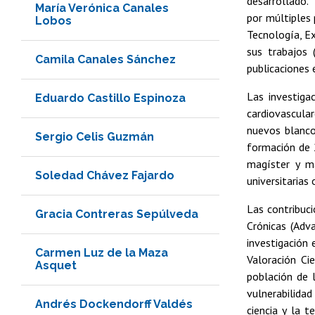
desarrollado. 
María Verónica Canales
por múltiples 
Lobos
Tecnología, Ex
sus trabajos 
Camila Canales Sánchez
publicaciones 
Las investiga
Eduardo Castillo Espinoza
cardiovascula
nuevos blanco
Sergio Celis Guzmán
formación de 2
magíster y m
Soledad Chávez Fajardo
universitarias 
Las contribuci
Gracia Contreras Sepúlveda
Crónicas (Adv
investigación 
Carmen Luz de la Maza
Valoración Ci
Asquet
población de 
vulnerabilidad
Andrés Dockendorff Valdés
ciencia y la t