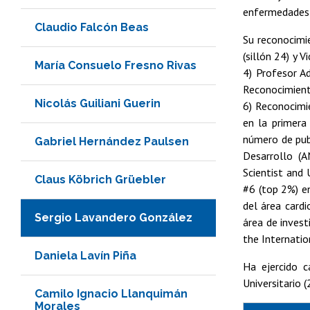
enfermedades c
Claudio Falcón Beas
Su reconocimie
(sillón 24) y 
María Consuelo Fresno Rivas
4) Profesor Ad
Reconocimient
Nicolás Guiliani Guerin
6) Reconocimi
en la primera 
número de publ
Gabriel Hernández Paulsen
Desarrollo (A
Scientist and 
Claus Köbrich Grüebler
#6 (top 2%) en
del área cardi
Sergio Lavandero González
área de invest
the Internatio
Daniela Lavín Piña
Ha ejercido c
Universitario 
Camilo Ignacio Llanquimán
Morales