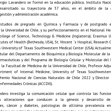
ergio Lavandero se formó en la educación pública, Instituto Nacio
desarrollado su trayectoria de 37 años, en el ámbito de la d
 gestión y administración académica.
estudios de pregrado en Química y Farmacia y de postgrado 
la Universidad de Chile, y su perfeccionamiento en el National H
ollege of Science, Technology & Medicine (Inglaterra); Erasmus U
tutes of Health (Bethesda, USA), St. Vincent ´s Hospital, Research 
en University of Texas Southwestern Medical Center (USA). Actualm
itular del Departamento de Bioquímica y Biología Molecular de la 
rmacéuticas y del Programa de Biología Celular y Molecular del I
la Facultad de Medicina de la Universidad de Chile, Profesor Adj
artment of Internal Medicine, University of Texas Southwester
Premio Nacional de Ciencias Naturales de Chile 2022 y Directo
nfermedades Crónicas (ACCDiS).
ndero investiga la comunicación celular que controla las funci
s alteraciones que conducen a la génesis y desarrollo d
ares, cáncer y diabetes, patologías de altísima prevalencia 