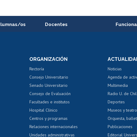
alumnas/os
Docentes
Funciona
Postulación a concursos
Cursos inte
internos de investigación
capacitació
e asignaturas
Consulta a bases de datos
Bienestar d
 de notas
ORGANIZACIÓN
ACTUALIDA
Perfeccionamiento
Portal de m
 regular
Editar Portafolio Académico
Certificado
Rectoría
Noticias
tal
Evaluación docente
Certificado
Consejo Universitario
Agenda de acti
dito alumnos
honorarios
Calificación académica
Senado Universitario
Multimedia
dito exalumnos
Gestión de 
Consejo de Evaluación
Radio U. de Chi
Postulación al AUCAI
y grados
Editar pági
Facultades e institutos
Deportes
Hospital Clínico
Museos y teatr
da tecnológica
Tarjeta TUI
Wifi
Acoso laboral
s
Centros y programas
Orquesta, ballet
Relaciones internacionales
Publicaciones
Unidades administrativas
Editorial Univers