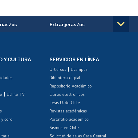
rias/os
Extranjeras/os
rnos de
Revalidación y reconocimiento
n
de títulos
el personal
Postulación al Programa de
Movilidad Estudiantil
D Y CULTURA
SERVICIOS EN LÍNEA
ovilidad interna
Inscripción de asignaturas
|
 de renta
U-Cursos
Ucampus
Cursos de español
 de renta
vidades
Biblioteca digital
Repositorio Académico
correo uchile
|
le
Uchile TV
Libros electrónicos
nas blancas
Tesis U. de Chile
os
Revistas académicas
, sexual y violencia
Denuncias administrativas
 y coro
Portafolio académico
Sismos en Chile
itaria
Solicitud de salas Casa Central