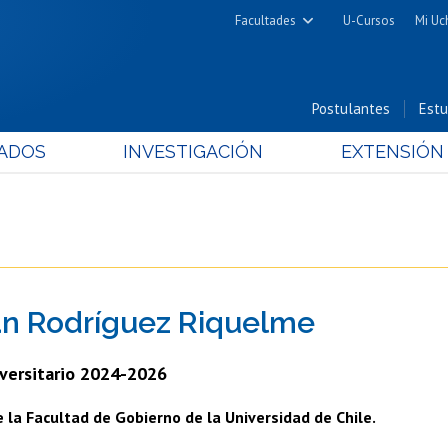
Facultades
U-Cursos
Mi Uc
Arquitectura y Urbanismo
Ciencias
Postulantes
Estu
Cs. Físicas y Matemáticas
ADOS
INVESTIGACIÓN
EXTENSIÓN
Cs. Químicas y Farmacéuticas
Cs. Veterinarias y Pecuarias
Derecho
Filosofía y Humanidades
Medicina
n Rodríguez Riquelme
Estudios Avanzados en Educación
Nutrición y Tecnología de
versitario 2024-2026
Alimentos
 la Facultad de Gobierno de la Universidad de Chile.