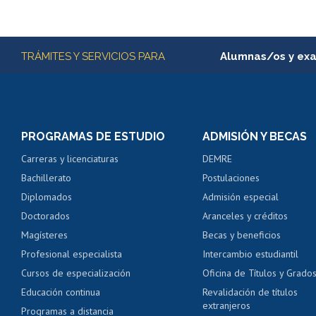
Más información
TRÁMITES Y SERVICIOS PARA
Alumnas/os y ex
Matrícula en línea
Inscripción y cambio d
Consulta y certificado
PROGRAMAS DE ESTUDIO
ADMISIÓN Y BECAS
Certificado de alumno
Carreras y licenciaturas
DEMRE
Servicio médico y den
Bachillerato
Postulaciones
Pago de arancel y cré
Diplomados
Admisión especial
Pago de arancel y cré
Doctorados
Aranceles y créditos
Certificado de títulos 
Magísteres
Becas y beneficios
Profesional especialista
Intercambio estudiantil
Mi Uchile
Ayu
Cursos de especialización
Oficina de Títulos y Grado
Educación continua
Revalidación de títulos
extranjeros
Programas a distancia