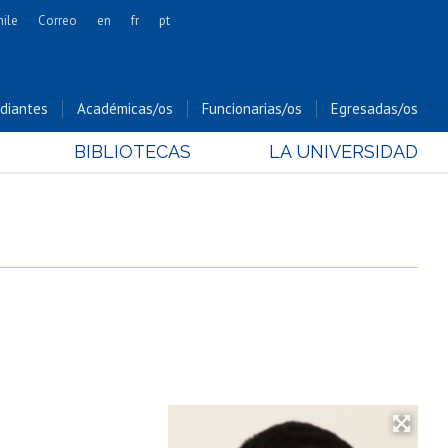
hile
Correo
en
fr
pt
Artes
Cs. Agronómicas
diantes
Académicas/os
Funcionarias/os
Egresadas/os
Cs. Forestales y Conservación
BIBLIOTECAS
LA UNIVERSIDAD
Cs. Sociales
Comunicación e Imagen
Economía y Negocios
Gobierno
Odontología
Estudios Internacionales
Bachillerato
Hospital Clínico