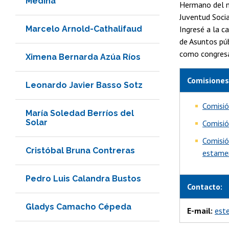
Medina
Hermano del me
Juventud Socia
Marcelo Arnold-Cathalifaud
Ingresé a la c
de Asuntos pú
como congresa
Ximena Bernarda Azúa Ríos
Comisiones
Leonardo Javier Basso Sotz
Comisió
María Soledad Berríos del
Solar
Comisió
Comisió
Cristóbal Bruna Contreras
estamen
Pedro Luis Calandra Bustos
Contacto:
Gladys Camacho Cépeda
E-mail:
este