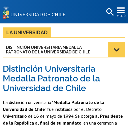
EXTENSIÓN
MENÚ
BIBLIOTECAS
LA UNIVERSIDAD
LA UNIVERSIDAD
Postulantes
DISTINCIÓN UNIVERSITARIA MEDALLA
PATRONATO DE LA UNIVERSIDAD DE CHILE
Estudiantes
Académicas/os
Distinción Universitaria
Medalla Patronato de la
Funcionarias/os
Universidad de Chile
Egresadas/os
La distinción universitaria "
Medalla Patronato de la
Universidad de Chile
" fue instituida por el Decreto
Universitario de 16 de mayo de 1994. Se otorga al
Presidente
de la República
al
final de su mandato
, en una ceremonia