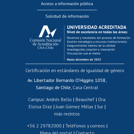
Acceso a información pública
Editar Portafolio Académico
Solicitud de información
Evaluación docente
Calificación académica
Postulación al AUCAI
Funcionarias/os
Cursos internos de capacitación
Bienestar del personal
Certificación en estándares de igualdad de género
Portal de movilidad interna
Certificado de renta
Av. Libertador Bernardo O'Higgins 1058,
Santiago de Chile,
Casa Central
Certificado de renta honorarios
Gestión de correo uchile
Campus
:
Andrés Bello
|
Beauchef
|
Dra.
Editar páginas blancas
Eloísa Díaz
|
Juan Gómez Millas
|
Sur
|
más recintos
Extranjeras/os
Revalidación y reconocimiento de títulos
+56 2 29782000
|
Teléfonos y correos
|
Mapa del portal
|
Contacto
Postulación al Programa de Movilidad Estudiantil