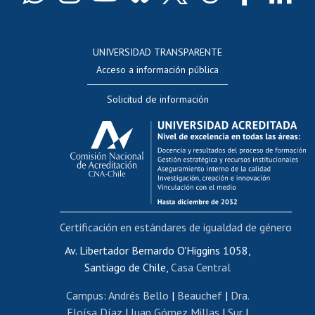
Docentes
Postulación a concursos internos de investigación
Consulta a bases de datos
UNIVERSIDAD TRANSPARENTE
Perfeccionamiento
Acceso a información pública
Editar Portafolio Académico
Solicitud de información
Evaluación docente
Calificación académica
Postulación al AUCAI
Funcionarias/os
Cursos internos de capacitación
Bienestar del personal
Certificación en estándares de igualdad de género
Portal de movilidad interna
Certificado de renta
Av. Libertador Bernardo O'Higgins 1058,
Santiago de Chile,
Casa Central
Certificado de renta honorarios
Gestión de correo uchile
Campus
:
Andrés Bello
|
Beauchef
|
Dra.
Editar páginas blancas
Eloísa Díaz
|
Juan Gómez Millas
|
Sur
|