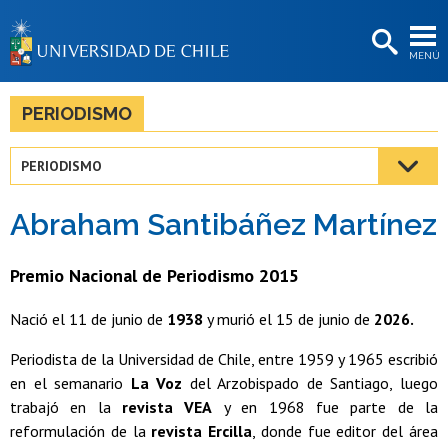
EXTENSIÓN
MENÚ
BIBLIOTECAS
LA UNIVERSIDAD
PERIODISMO
Postulantes
PERIODISMO
Estudiantes
Abraham Santibáñez Martínez
Académicas/os
Funcionarias/os
Premio Nacional de Periodismo 2015
Egresadas/os
Nació el 11 de junio de
1938
y murió el 15 de junio de
2026.
Periodista de la Universidad de Chile, entre 1959 y 1965 escribió
en el semanario
La Voz
del Arzobispado de Santiago, luego
trabajó en la
revista VEA
y en 1968 fue parte de la
reformulación de la
revista Ercilla
, donde fue editor del área