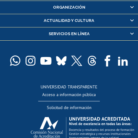
Inscripción y cambio de asignaturas
ORGANIZACIÓN
Consulta y certificado de notas
Certificado de alumno regular
ACTUALIDAD Y CULTURA
Servicio médico y dental
SERVICIOS EN LÍNEA
Pago de arancel y crédito alumnos
Pago de arancel y crédito exalumnos
Certificado de títulos y grados
Docentes
Postulación a concursos internos de investigación
Consulta a bases de datos
UNIVERSIDAD TRANSPARENTE
Perfeccionamiento
Acceso a información pública
Editar Portafolio Académico
Solicitud de información
Evaluación docente
Calificación académica
Postulación al AUCAI
Funcionarias/os