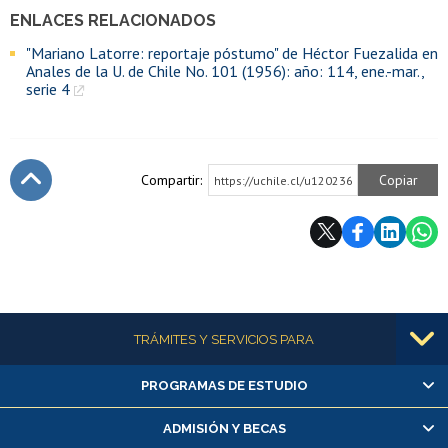
ENLACES RELACIONADOS
"Mariano Latorre: reportaje póstumo" de Héctor Fuezalida en
Anales de la U. de Chile No. 101 (1956): año: 114, ene.-mar.,
serie 4
Compartir:
Copiar
https://uchile.cl/u120236
Subir
Más información
TRÁMITES Y SERVICIOS PARA
PROGRAMAS DE ESTUDIO
Alumnas/os y exalumnas/os
Matrícula en línea
ADMISIÓN Y BECAS