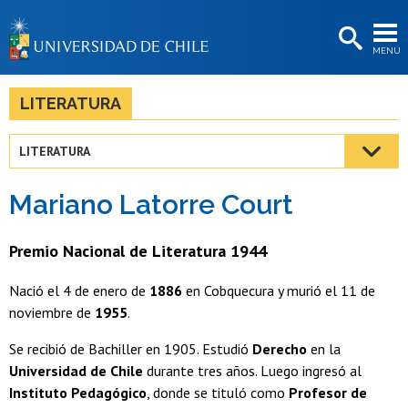
EXTENSIÓN
MENÚ
BIBLIOTECAS
LA UNIVERSIDAD
LITERATURA
Postulantes
LITERATURA
Estudiantes
Mariano Latorre Court
Académicas/os
Funcionarias/os
Premio Nacional de Literatura 1944
Egresadas/os
Nació el 4 de enero de
1886
en Cobquecura y murió el 11 de
noviembre de
1955
.
Se recibió de Bachiller en 1905. Estudió
Derecho
en la
Universidad de Chile
durante tres años. Luego ingresó al
Instituto Pedagógico
, donde se tituló como
Profesor de