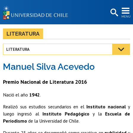
EXTENSIÓN
MENÚ
BIBLIOTECAS
LA UNIVERSIDAD
LITERATURA
Postulantes
LITERATURA
Estudiantes
Manuel Silva Acevedo
Académicas/os
Funcionarias/os
Premio Nacional de Literatura 2016
Egresadas/os
Nació el año
1942
.
Realizó sus estudios secundarios en el
Instituto nacional
y
luego ingresó al
Instituto Pedagógico
y la
Escuela de
Periodismo
de la Universidad de Chile.
Durante 25 años se desempeñó como creativo en
publicidad
y