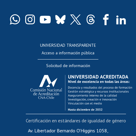
Pago de arancel y crédito exalumnos
Certificado de títulos y grados
Docentes
Postulación a concursos internos de investigación
Consulta a bases de datos
UNIVERSIDAD TRANSPARENTE
Perfeccionamiento
Acceso a información pública
Editar Portafolio Académico
Solicitud de información
Evaluación docente
Calificación académica
Postulación al AUCAI
Funcionarias/os
Cursos internos de capacitación
Bienestar del personal
Certificación en estándares de igualdad de género
Portal de movilidad interna
Certificado de renta
Av. Libertador Bernardo O'Higgins 1058,