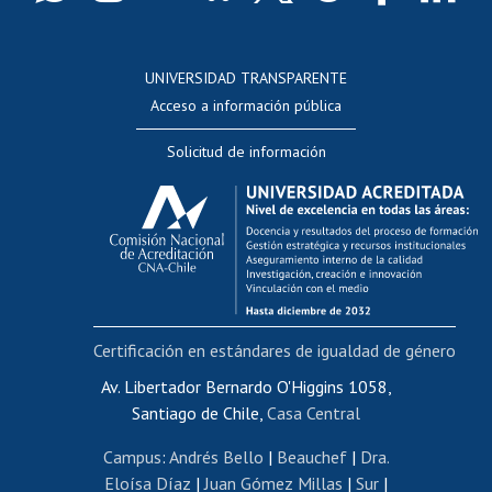
Postulación a concursos internos de investigación
Consulta a bases de datos
UNIVERSIDAD TRANSPARENTE
Perfeccionamiento
Acceso a información pública
Editar Portafolio Académico
Solicitud de información
Evaluación docente
Calificación académica
Postulación al AUCAI
Funcionarias/os
Cursos internos de capacitación
Bienestar del personal
Certificación en estándares de igualdad de género
Portal de movilidad interna
Certificado de renta
Av. Libertador Bernardo O'Higgins 1058,
Santiago de Chile,
Casa Central
Certificado de renta honorarios
Gestión de correo uchile
Campus
:
Andrés Bello
|
Beauchef
|
Dra.
Editar páginas blancas
Eloísa Díaz
|
Juan Gómez Millas
|
Sur
|