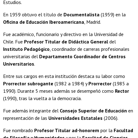
Estudios.
En 1959 obtuvo el título de
Documentalista
(1959) en la
Oficina de Educación Iberoamericana
, Madrid.
Fue académico, funcionario y directivo en la Universidad de
Chile. Fue
Profesor Titular de Didáctica General
del
Instituto Pedagógico
, coordinador de carreras profesionales
universitarias del
Departamento Coordinador de Centros
Universitarios
.
Entre sus cargos en esta institución destaca su labor como
Prorrector subrogante
(1982 a 1984) y
Prorrector
(1985 a
1990). Durante 5 meses además se desempeñó como
Rector
(1990), tras la vuelta a la democracia.
Fue además integrante del
Consejo Superior de Educación
en
representación de las
Universidades Estatales
(2006).
Fue nombrado
Profesor Titular ad-honorem
por la
Facultad
de Filosofía y Humanidades
y por la
Facultad de Ciencias