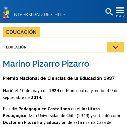
EXTENSIÓN
MENÚ
BIBLIOTECAS
LA UNIVERSIDAD
EDUCACIÓN
Postulantes
EDUCACIÓN
Estudiantes
Marino Pizarro Pizarro
Académicas/os
Funcionarias/os
Premio Nacional de Ciencias de la Educación 1987
Egresadas/os
Nació el 10 de mayo de
1924
en Montepatria y murió el 9 de
septiembre de
2014
.
Estudió
Pedagogía en Castellano
en el
Instituto
Pedagógico
de la Universidad de Chile (1949) y se tituló como
Doctor en Filosofía y Educación
de esta misma Casa de