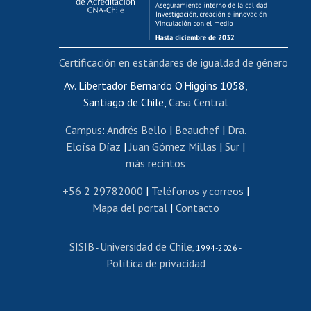
Funcionarias/os
Cursos internos de capacitación
Bienestar del personal
Certificación en estándares de igualdad de género
Portal de movilidad interna
Certificado de renta
Av. Libertador Bernardo O'Higgins 1058,
Santiago de Chile,
Casa Central
Certificado de renta honorarios
Gestión de correo uchile
Campus
:
Andrés Bello
|
Beauchef
|
Dra.
Editar páginas blancas
Eloísa Díaz
|
Juan Gómez Millas
|
Sur
|
más recintos
Extranjeras/os
Revalidación y reconocimiento de títulos
+56 2 29782000
|
Teléfonos y correos
|
Mapa del portal
|
Contacto
Postulación al Programa de Movilidad Estudiantil
Inscripción de asignaturas
SISIB
Universidad de Chile
Cursos de español
-
, 1994-2026 -
Política de privacidad
Mi Uchile
Ayuda tecnológica
Tarjeta TUI
Wifi
Acoso laboral, sexual y violencia