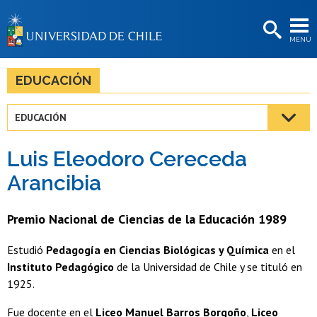
EXTENSIÓN
MENÚ
BIBLIOTECAS
LA UNIVERSIDAD
EDUCACIÓN
Postulantes
EDUCACIÓN
Estudiantes
Luis Eleodoro Cereceda
Académicas/os
Arancibia
Funcionarias/os
Premio Nacional de Ciencias de la Educación 1989
Egresadas/os
Estudió
Pedagogía en Ciencias Biológicas y Química
en el
Instituto Pedagógico
de la Universidad de Chile y se tituló en
1925.
Fue docente en el
Liceo Manuel Barros Borgoño
,
Liceo