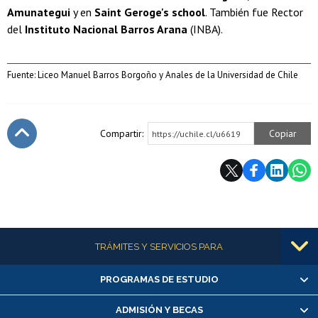
Amunategui
y en
Saint Geroge's school
. También fue Rector
del
Instituto Nacional Barros Arana
(INBA).
Fuente: Liceo Manuel Barros Borgoño y Anales de la Universidad de Chile
Compartir:
Copiar
https://uchile.cl/u6619
Subir
Más información
TRÁMITES Y SERVICIOS PARA
PROGRAMAS DE ESTUDIO
Alumnas/os y exalumnas/os
Matrícula en línea
ADMISIÓN Y BECAS