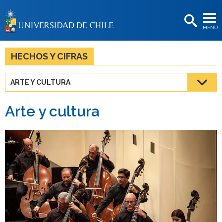
EXTENSIÓN
MENÚ
BIBLIOTECAS
LA UNIVERSIDAD
HECHOS Y CIFRAS
Postulantes
ARTE Y CULTURA
Estudiantes
Arte y cultura
Académicas/os
Funcionarias/os
Egresadas/os