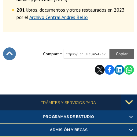
201
libros, documentos y otros restaurados en 2023
por el
Archivo Central Andrés Bello
Compartir:
Copiar
https://uchile.cl/u54567
Subir
Más información
TRÁMITES Y SERVICIOS PARA
PROGRAMAS DE ESTUDIO
Alumnas/os y exalumnas/os
Matrícula en línea
ADMISIÓN Y BECAS
Inscripción y cambio de asignaturas