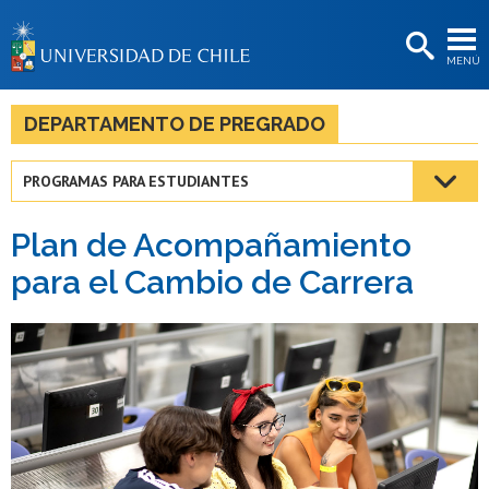
EXTENSIÓN
MENÚ
BIBLIOTECAS
LA UNIVERSIDAD
DEPARTAMENTO DE PREGRADO
Postulantes
PROGRAMAS PARA ESTUDIANTES
Estudiantes
Plan de Acompañamiento
Académicas/os
para el Cambio de Carrera
Funcionarias/os
Egresadas/os