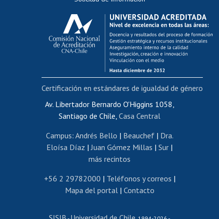
Calificación académica
Postulación al AUCAI
Funcionarias/os
Cursos internos de capacitación
Bienestar del personal
Certificación en estándares de igualdad de género
Portal de movilidad interna
Certificado de renta
Av. Libertador Bernardo O'Higgins 1058,
Santiago de Chile,
Casa Central
Certificado de renta honorarios
Gestión de correo uchile
Campus
:
Andrés Bello
|
Beauchef
|
Dra.
Editar páginas blancas
Eloísa Díaz
|
Juan Gómez Millas
|
Sur
|
más recintos
Extranjeras/os
Revalidación y reconocimiento de títulos
+56 2 29782000
|
Teléfonos y correos
|
Mapa del portal
|
Contacto
Postulación al Programa de Movilidad Estudiantil
Inscripción de asignaturas
SISIB
Universidad de Chile
Cursos de español
-
, 1994-2026 -