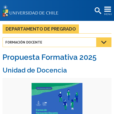
EXTENSIÓN
MENÚ
BIBLIOTECAS
LA UNIVERSIDAD
DEPARTAMENTO DE PREGRADO
Postulantes
FORMACIÓN DOCENTE
Estudiantes
Propuesta Formativa 2025
Académicas/os
Funcionarias/os
Unidad de Docencia
Egresadas/os