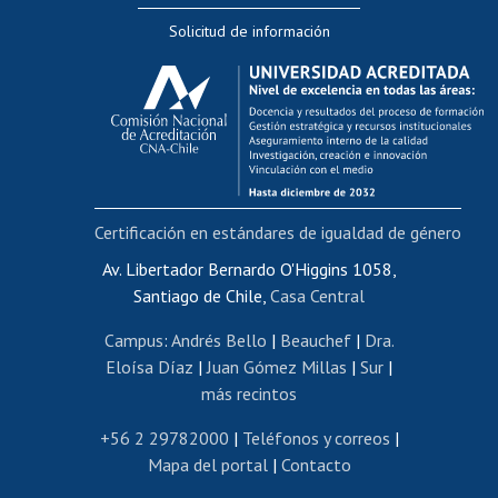
Editar Portafolio Académico
Solicitud de información
Evaluación docente
Calificación académica
Postulación al AUCAI
Funcionarias/os
Cursos internos de capacitación
Bienestar del personal
Certificación en estándares de igualdad de género
Portal de movilidad interna
Certificado de renta
Av. Libertador Bernardo O'Higgins 1058,
Santiago de Chile,
Casa Central
Certificado de renta honorarios
Gestión de correo uchile
Campus
:
Andrés Bello
|
Beauchef
|
Dra.
Editar páginas blancas
Eloísa Díaz
|
Juan Gómez Millas
|
Sur
|
más recintos
Extranjeras/os
Revalidación y reconocimiento de títulos
+56 2 29782000
|
Teléfonos y correos
|
Mapa del portal
|
Contacto
Postulación al Programa de Movilidad Estudiantil
Inscripción de asignaturas