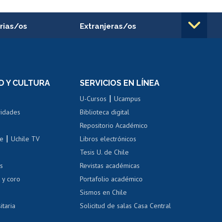
rias/os
Extranjeras/os
rnos de
Revalidación y reconocimiento
n
de títulos
el personal
Postulación al Programa de
Movilidad Estudiantil
D Y CULTURA
SERVICIOS EN LÍNEA
ovilidad interna
Inscripción de asignaturas
|
 de renta
U-Cursos
Ucampus
Cursos de español
 de renta
vidades
Biblioteca digital
Repositorio Académico
correo uchile
|
le
Uchile TV
Libros electrónicos
nas blancas
Tesis U. de Chile
os
Revistas académicas
, sexual y violencia
Denuncias administrativas
 y coro
Portafolio académico
Sismos en Chile
itaria
Solicitud de salas Casa Central