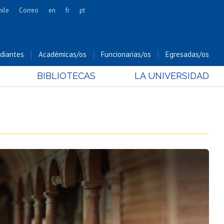
hile
Correo
en
fr
pt
Artes
Cs. Agronómicas
diantes
Académicas/os
Funcionarias/os
Egresadas/os
Cs. Forestales y Conservación
BIBLIOTECAS
LA UNIVERSIDAD
Cs. Sociales
Comunicación e Imagen
Economía y Negocios
Gobierno
Odontología
Estudios Internacionales
Bachillerato
Hospital Clínico