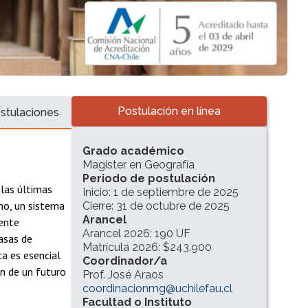
Accesos directos
Postulación en línea
stulaciones
INFORMACIÓN DEL PROGRAMA
Grado académico
Magíster en Geografía
Periodo de postulación
 las últimas
Inicio: 1 de septiembre de 2025
smo, un sistema
Cierre: 31 de octubre de 2025
Arancel
mente
Arancel 2026: 190 UF
asas de
Matrícula 2026: $243.900
a es esencial
Coordinador/a
ón de un futuro
Prof. José Araos
coordinacionmg@uchilefau.cl
Facultad o Instituto