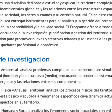
s una disciplina dedicada a estudiar y explicar la creciente compleji
oambientales globales y las relaciones entre las estructuras espac
la sociedad, los seres humanos y su entorno natural. Es en este c
busca entregar herramientas para el análisis y la gestión del territo
 en la sostenibilidad y la equidad social. El Programa ofrece a todos
inculados a la investigación, planificación y gestión del territorio, 
exión para promover nuevas y creativas miradas y soluciones a las 
u quehacer profesional o académico.
de investigación
 Ambiental: analiza problemas complejos que comprometen simu
ad (hombre) y la naturaleza (medio), procurando entender el sistem
ergente y las relaciones entre sus componentes.
Física y Análisis Territorial: analiza los procesos físicos del territo
vista básico y aplicada a fenómenos específicos cuya dinámica act
mpactos en el territorio.
 Humana y Social: analiza los fenómenos socio-espaciales con énfa