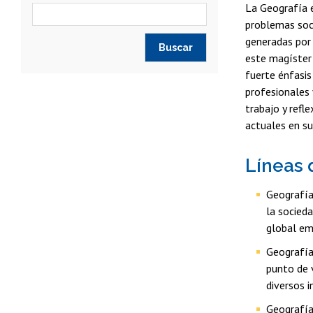
La Geografía e
problemas soci
generadas por 
este magíster 
fuerte énfasis
profesionales v
trabajo y refl
actuales en s
Líneas 
Geografía
la socied
global em
Geografía 
punto de 
diversos i
Geografía