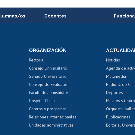
alumnas/os
Docentes
Funciona
Postulación a concursos
Cursos inte
internos de investigación
capacitació
e asignaturas
Consulta a bases de datos
Bienestar d
 de notas
ORGANIZACIÓN
ACTUALIDA
Perfeccionamiento
Portal de m
 regular
Editar Portafolio Académico
Certificado
Rectoría
Noticias
tal
Evaluación docente
Certificado
Consejo Universitario
Agenda de acti
dito alumnos
honorarios
Calificación académica
Senado Universitario
Multimedia
dito exalumnos
Gestión de 
Consejo de Evaluación
Radio U. de Chi
Postulación al AUCAI
y grados
Editar pági
Facultades e institutos
Deportes
Hospital Clínico
Museos y teatr
da tecnológica
Tarjeta TUI
Wifi
Acoso laboral
s
Centros y programas
Orquesta, ballet
Relaciones internacionales
Publicaciones
Unidades administrativas
Editorial Univers