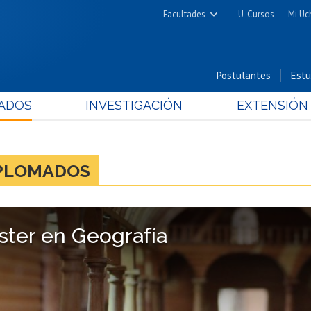
Facultades
U-Cursos
Mi Uc
Arquitectura y Urbanismo
Ciencias
Postulantes
Estu
Cs. Físicas y Matemáticas
ADOS
INVESTIGACIÓN
EXTENSIÓN
Cs. Químicas y Farmacéuticas
Cs. Veterinarias y Pecuarias
Derecho
IPLOMADOS
Filosofía y Humanidades
Medicina
Estudios Avanzados en Educación
ster en Geografía
Nutrición y Tecnología de
Alimentos