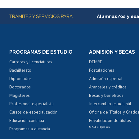
Subir
Más información
TRÁMITES Y SERVICIOS PARA
Alumnas/os y ex
Matrícula en línea
Inscripción y cambio d
Consulta y certificado
PROGRAMAS DE ESTUDIO
ADMISIÓN Y BECAS
Certificado de alumno
Carreras y licenciaturas
DEMRE
Servicio médico y den
Bachillerato
Postulaciones
Pago de arancel y cré
Diplomados
Admisión especial
Pago de arancel y cré
Doctorados
Aranceles y créditos
Certificado de títulos 
Magísteres
Becas y beneficios
Profesional especialista
Intercambio estudiantil
Mi Uchile
Ayu
Cursos de especialización
Oficina de Títulos y Grado
Educación continua
Revalidación de títulos
extranjeros
Programas a distancia