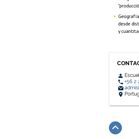
"producció
Geografía
desde dis
y cuantit
CONTA
Escue
+56 2
admis
Portug