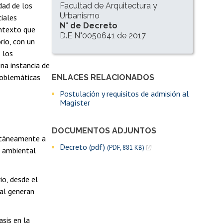
dad de los
Facultad de Arquitectura y
Urbanismo
iales
N° de Decreto
ontexto que
D.E N°0050641 de 2017
rio, con un
 los
una instancia de
problemáticas
ENLACES RELACIONADOS
Enlaces y documentos de interés
Postulación y requisitos de admisión al
Magíster
DOCUMENTOS ADJUNTOS
ltáneamente a
Decreto (pdf)
(PDF, 881 KB)
a ambiental
rio, desde el
ual generan
sis en la