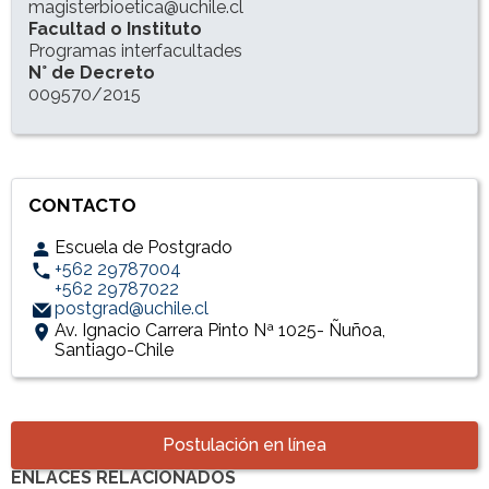
magisterbioetica@uchile.cl
Facultad o Instituto
Programas interfacultades
N° de Decreto
009570/2015
CONTACTO
Escuela de Postgrado
+562 29787004
+562 29787022
postgrad@uchile.cl
Av. Ignacio Carrera Pinto Nª 1025- Ñuñoa,
Santiago-Chile
Accesos directos
Postulación en línea
ENLACES RELACIONADOS
Enlaces y documentos de interés