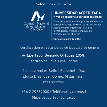
Solicitud de información
Evaluación docente
Calificación académica
Postulación al AUCAI
Funcionarias/os
Cursos internos de capacitación
Bienestar del personal
Certificación en estándares de igualdad de género
Portal de movilidad interna
Certificado de renta
Av. Libertador Bernardo O'Higgins 1058,
Santiago de Chile,
Casa Central
Certificado de renta honorarios
Gestión de correo uchile
Campus
:
Andrés Bello
|
Beauchef
|
Dra.
Editar páginas blancas
Eloísa Díaz
|
Juan Gómez Millas
|
Sur
|
más recintos
Extranjeras/os
Revalidación y reconocimiento de títulos
+56 2 29782000
|
Teléfonos y correos
|
Mapa del portal
|
Contacto
Postulación al Programa de Movilidad Estudiantil
Inscripción de asignaturas