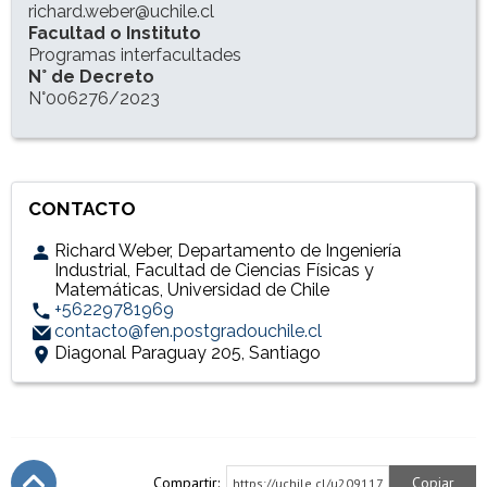
richard.weber@uchile.cl
Facultad o Instituto
Programas interfacultades
N° de Decreto
N°006276/2023
CONTACTO
Richard Weber, Departamento de Ingeniería
Industrial, Facultad de Ciencias Físicas y
Matemáticas, Universidad de Chile
+56229781969
contacto@fen.postgradouchile.cl
Diagonal Paraguay 205, Santiago
Accesos directos
Enlaces y documentos de interés
Compartir:
Copiar
https://uchile.cl/u209117