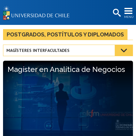
EXTENSIÓN
MENÚ
BIBLIOTECAS
LA UNIVERSIDAD
POSTGRADOS, POSTÍTULOS Y DIPLOMADOS
Postulantes
MAGÍSTERES INTERFACULTADES
Estudiantes
Magíster en Analítica de Negocios
Académicas/os
Funcionarias/os
Egresadas/os