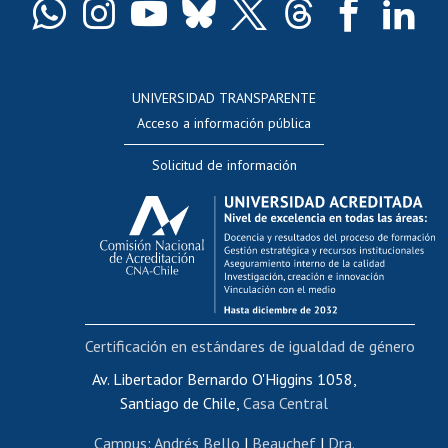
Docentes
Postulación a concursos internos de investigación
Consulta a bases de datos
UNIVERSIDAD TRANSPARENTE
Perfeccionamiento
Acceso a información pública
Editar Portafolio Académico
Solicitud de información
Evaluación docente
Calificación académica
Postulación al AUCAI
Funcionarias/os
Cursos internos de capacitación
Bienestar del personal
Certificación en estándares de igualdad de género
Portal de movilidad interna
Certificado de renta
Av. Libertador Bernardo O'Higgins 1058,
Santiago de Chile,
Casa Central
Certificado de renta honorarios
Gestión de correo uchile
Campus
:
Andrés Bello
|
Beauchef
|
Dra.