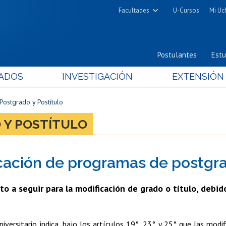
Facultades
U-Cursos
Mi Uc
Arquitectura y Urbanismo
Ciencias
Postulantes
Estu
Cs. Físicas y Matemáticas
ADOS
INVESTIGACIÓN
EXTENSIÓN
Cs. Químicas y Farmacéuticas
Cs. Veterinarias y Pecuarias
ostgrado y Postítulo
Derecho
 Y POSTÍTULO
Filosofía y Humanidades
Medicina
cación de programas de postgra
Estudios Avanzados en Educación
Nutrición y Tecnología de
o a seguir para la modificación de grado o título, debi
Alimentos
iversitario indica, bajo los artículos 19°, 23° y 25° que las modi