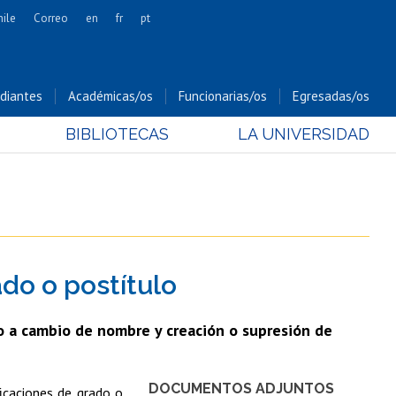
hile
Correo
en
fr
pt
Artes
Cs. Agronómicas
diantes
Académicas/os
Funcionarias/os
Egresadas/os
Cs. Forestales y Conservación
BIBLIOTECAS
LA UNIVERSIDAD
Cs. Sociales
Comunicación e Imagen
Economía y Negocios
Gobierno
Odontología
do o postítulo
Estudios Internacionales
Bachillerato
do a cambio de nombre y creación o supresión de
Hospital Clínico
DOCUMENTOS ADJUNTOS
ficaciones de grado o