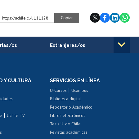
Copiar
https://uchile.cl/u111128
rias/os
Extranjeras/os
rnos de
Revalidación y reconocimiento
n
de títulos
el personal
Postulación al Programa de
Movilidad Estudiantil
D Y CULTURA
SERVICIOS EN LÍNEA
ovilidad interna
Inscripción de asignaturas
|
 de renta
U-Cursos
Ucampus
Cursos de español
 de renta
vidades
Biblioteca digital
Repositorio Académico
correo uchile
|
le
Uchile TV
Libros electrónicos
nas blancas
Tesis U. de Chile
os
Revistas académicas
, sexual y violencia
Denuncias administrativas