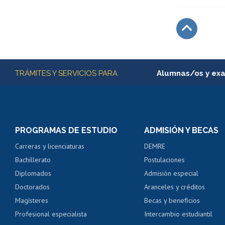
Subir
Más información
TRÁMITES Y SERVICIOS PARA
Alumnas/os y ex
Matrícula en línea
Inscripción y cambio d
Consulta y certificado
PROGRAMAS DE ESTUDIO
ADMISIÓN Y BECAS
Certificado de alumno
Carreras y licenciaturas
DEMRE
Servicio médico y den
Bachillerato
Postulaciones
Pago de arancel y cré
Diplomados
Admisión especial
Pago de arancel y cré
Doctorados
Aranceles y créditos
Certificado de títulos 
Magísteres
Becas y beneficios
Profesional especialista
Intercambio estudiantil
Mi Uchile
Ayu