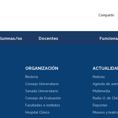
Compartir:
alumnas/os
Docentes
Funciona
Postulación a concursos
Cursos inte
internos de investigación
capacitació
e asignaturas
Consulta a bases de datos
Bienestar d
 de notas
ORGANIZACIÓN
ACTUALIDA
Perfeccionamiento
Portal de m
 regular
Editar Portafolio Académico
Certificado
Rectoría
Noticias
tal
Evaluación docente
Certificado
Consejo Universitario
Agenda de acti
dito alumnos
honorarios
Calificación académica
Senado Universitario
Multimedia
dito exalumnos
Gestión de 
Consejo de Evaluación
Radio U. de Chi
Postulación al AUCAI
y grados
Editar pági
Facultades e institutos
Deportes
Hospital Clínico
Museos y teatr
da tecnológica
Tarjeta TUI
Wifi
Acoso laboral