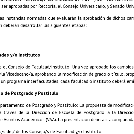
 ser aprobadas por Rectoría, el Consejo Universitario, y Senado Univ
las instancias normadas que evaluarán la aprobación de dichos cam
n deberán desarrollar las siguientes etapas:
ades y/o Institutos
e el Consejo de Facultad/Instituto: Una vez aprobado los cambios,
/la Vicedecano/a, aprobando la modificación de grado o título, pr
 un programa interfacultades, cada facultad o instituto deberá emit
 de Postgrado y Postítulo
epartamento de Postgrado y Postítulo: La propuesta de modificaci
 a través de la Dirección de Escuela de Postgrado, a la Direc
de Asuntos Académicos (VAA). La presentación deberá ir acompañad
o/s del/ de los Consejo/s de Facultad y/o Instituto.