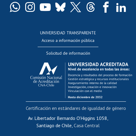
Docentes
Postulación a concursos internos de investigación
Consulta a bases de datos
UNIVERSIDAD TRANSPARENTE
Perfeccionamiento
Acceso a información pública
Editar Portafolio Académico
Solicitud de información
Evaluación docente
Calificación académica
Postulación al AUCAI
Funcionarias/os
Cursos internos de capacitación
Bienestar del personal
Certificación en estándares de igualdad de género
Portal de movilidad interna
Certificado de renta
Av. Libertador Bernardo O'Higgins 1058,
Santiago de Chile,
Casa Central
Certificado de renta honorarios
Gestión de correo uchile