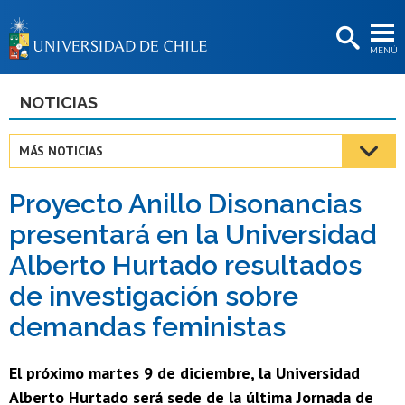
EXTENSIÓN
MENÚ
BIBLIOTECAS
LA UNIVERSIDAD
NOTICIAS
Postulantes
MÁS NOTICIAS
Estudiantes
Proyecto Anillo Disonancias
Académicas/os
presentará en la Universidad
Funcionarias/os
Alberto Hurtado resultados
Egresadas/os
de investigación sobre
demandas feministas
El próximo martes 9 de diciembre, la Universidad
Alberto Hurtado será sede de la última Jornada de