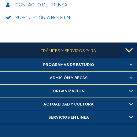
CONTACTO DE PRENSA
SUSCRIPCIÓN A BOLETÍN
Más información
TRÁMITES Y SERVICIOS PARA
PROGRAMAS DE ESTUDIO
Alumnas/os y exalumnas/os
Matrícula en línea
ADMISIÓN Y BECAS
Inscripción y cambio de asignaturas
ORGANIZACIÓN
Consulta y certificado de notas
Certificado de alumno regular
ACTUALIDAD Y CULTURA
Servicio médico y dental
SERVICIOS EN LÍNEA
Pago de arancel y crédito alumnos
Pago de arancel y crédito exalumnos
Certificado de títulos y grados