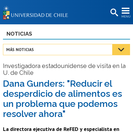
EXTENSIÓN
MENÚ
BIBLIOTECAS
LA UNIVERSIDAD
NOTICIAS
Postulantes
MÁS NOTICIAS
Estudiantes
Investigadora estadounidense de visita en la
Académicas/os
U. de Chile
Funcionarias/os
Dana Gunders: "Reducir el
desperdicio de alimentos es
Egresadas/os
un problema que podemos
resolver ahora"
La directora ejecutiva de ReFED y especialista en