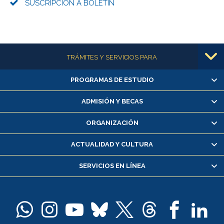
SUSCRIPCIÓN A BOLETÍN
Más información
TRÁMITES Y SERVICIOS PARA
PROGRAMAS DE ESTUDIO
Alumnas/os y exalumnas/os
Matrícula en línea
ADMISIÓN Y BECAS
Inscripción y cambio de asignaturas
ORGANIZACIÓN
Consulta y certificado de notas
Certificado de alumno regular
ACTUALIDAD Y CULTURA
Servicio médico y dental
SERVICIOS EN LÍNEA
Pago de arancel y crédito alumnos
Pago de arancel y crédito exalumnos
Certificado de títulos y grados
Docentes