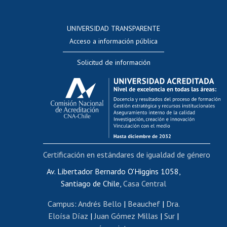
Postulación a concursos internos de investigación
Consulta a bases de datos
UNIVERSIDAD TRANSPARENTE
Perfeccionamiento
Acceso a información pública
Editar Portafolio Académico
Solicitud de información
Evaluación docente
Calificación académica
Postulación al AUCAI
Funcionarias/os
Cursos internos de capacitación
Bienestar del personal
Certificación en estándares de igualdad de género
Portal de movilidad interna
Certificado de renta
Av. Libertador Bernardo O'Higgins 1058,
Santiago de Chile,
Casa Central
Certificado de renta honorarios
Gestión de correo uchile
Campus
:
Andrés Bello
|
Beauchef
|
Dra.
Editar páginas blancas
Eloísa Díaz
|
Juan Gómez Millas
|
Sur
|