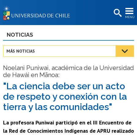
EXTENSIÓN
MENÚ
BIBLIOTECAS
LA UNIVERSIDAD
NOTICIAS
Postulantes
MÁS NOTICIAS
Estudiantes
Noelani Puniwai, académica de la Universidad
Académicas/os
de Hawái en Mānoa:
Funcionarias/os
"La ciencia debe ser un acto
de respeto y conexión con la
Egresadas/os
tierra y las comunidades"
La profesora Puniwai participó en el III Encuentro de
la Red de Conocimientos Indígenas de APRU realizado