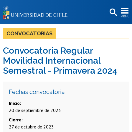
EXTENSIÓN
MENÚ
BIBLIOTECAS
LA UNIVERSIDAD
CONVOCATORIAS
Postulantes
Convocatoria Regular
Estudiantes
Movilidad Internacional
Académicas/os
Semestral - Primavera 2024
Funcionarias/os
Egresadas/os
Fechas convocatoria
Inicio
20 de septiembre de 2023
Cierre
27 de octubre de 2023