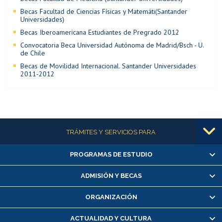
Becas Facultad de Ciencias Físicas y Matemáti(Santander
Universidades)
Becas Iberoamericana Estudiantes de Pregrado 2012
Convocatoria Beca Universidad Autónoma de Madrid/Bsch - U.
de Chile
Becas de Movilidad Internacional. Santander Universidades
2011-2012
Más información
TRÁMITES Y SERVICIOS PARA
PROGRAMAS DE ESTUDIO
Alumnas/os y exalumnas/os
Matrícula en línea
ADMISIÓN Y BECAS
Inscripción y cambio de asignaturas
ORGANIZACIÓN
Consulta y certificado de notas
Certificado de alumno regular
ACTUALIDAD Y CULTURA