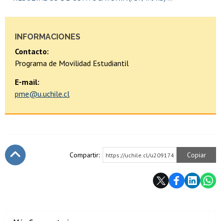
INFORMACIONES
Contacto:
Programa de Movilidad Estudiantil
E-mail:
pme@u.uchile.cl
Compartir:
Copiar
https://uchile.cl/u209174
Subir