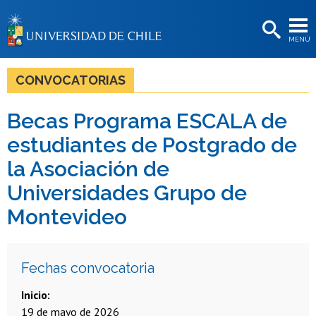
EXTENSIÓN
MENÚ
BIBLIOTECAS
LA UNIVERSIDAD
CONVOCATORIAS
Postulantes
Becas Programa ESCALA de
Estudiantes
estudiantes de Postgrado de
Académicas/os
la Asociación de
Universidades Grupo de
Funcionarias/os
Montevideo
Egresadas/os
Fechas convocatoria
Inicio
19 de mayo de 2026