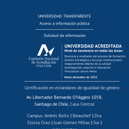
Postulación a concursos internos de investigación
Consulta a bases de datos
UNIVERSIDAD TRANSPARENTE
Perfeccionamiento
Acceso a información pública
Editar Portafolio Académico
Solicitud de información
Evaluación docente
Calificación académica
Postulación al AUCAI
Funcionarias/os
Cursos internos de capacitación
Bienestar del personal
Certificación en estándares de igualdad de género
Portal de movilidad interna
Certificado de renta
Av. Libertador Bernardo O'Higgins 1058,
Santiago de Chile,
Casa Central
Certificado de renta honorarios
Gestión de correo uchile
Campus
:
Andrés Bello
|
Beauchef
|
Dra.
Editar páginas blancas
Eloísa Díaz
|
Juan Gómez Millas
|
Sur
|