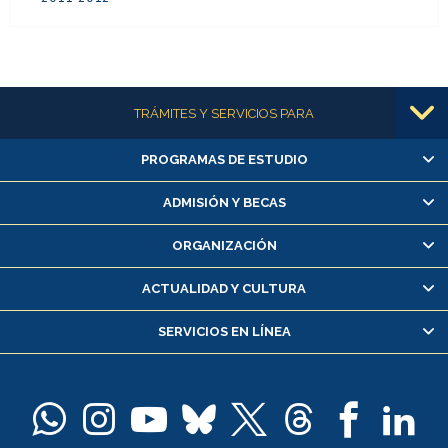
Más información
TRÁMITES Y SERVICIOS PARA
PROGRAMAS DE ESTUDIO
Alumnas/os y exalumnas/os
Matrícula en línea
ADMISIÓN Y BECAS
Inscripción y cambio de asignaturas
ORGANIZACIÓN
Consulta y certificado de notas
Certificado de alumno regular
ACTUALIDAD Y CULTURA
Servicio médico y dental
SERVICIOS EN LÍNEA
Pago de arancel y crédito alumnos
Pago de arancel y crédito exalumnos
Certificado de títulos y grados
Docentes