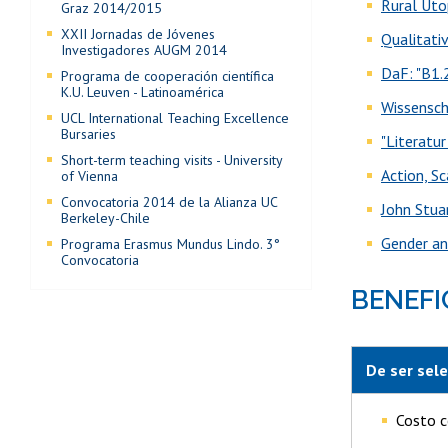
Rural Utop
Graz 2014/2015
XXII Jornadas de Jóvenes
Qualitati
Investigadores AUGM 2014
DaF: "B1.
Programa de cooperación científica
K.U. Leuven - Latinoamérica
Wissensch
UCL International Teaching Excellence
Bursaries
"Literatu
Short-term teaching visits - University
Action, Sc
of Vienna
Convocatoria 2014 de la Alianza UC
John Stuar
Berkeley-Chile
Gender an
Programa Erasmus Mundus Lindo. 3°
Convocatoria
BENEFI
De ser sele
Costo c