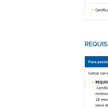
Certific
REQUIS
Para postul
Contar con e
REQUIS
-Certif
mínimo 
18 mese
cierre 