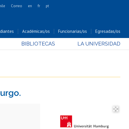
hile
Correo
en
fr
pt
Artes
Cs. Agronómicas
diantes
Académicas/os
Funcionarias/os
Egresadas/os
Cs. Forestales y Conservación
BIBLIOTECAS
LA UNIVERSIDAD
Cs. Sociales
Comunicación e Imagen
Economía y Negocios
Gobierno
Odontología
urgo.
Estudios Internacionales
Bachillerato
Hospital Clínico