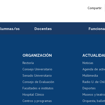
Compartir:
alumnas/os
Docentes
Funciona
Postulación a concursos
Cursos inte
internos de investigación
capacitació
e asignaturas
Consulta a bases de datos
Bienestar d
 de notas
ORGANIZACIÓN
ACTUALIDA
Perfeccionamiento
Portal de m
 regular
Editar Portafolio Académico
Certificado
Rectoría
Noticias
tal
Evaluación docente
Certificado
Consejo Universitario
Agenda de acti
dito alumnos
honorarios
Calificación académica
Senado Universitario
Multimedia
dito exalumnos
Gestión de 
Consejo de Evaluación
Radio U. de Chi
Postulación al AUCAI
y grados
Editar pági
Facultades e institutos
Deportes
Hospital Clínico
Museos y teatr
da tecnológica
Tarjeta TUI
Wifi
Acoso laboral
s
Centros y programas
Orquesta, ballet