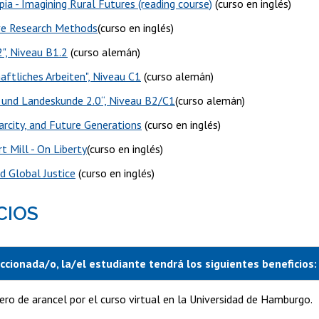
ia - Imagining Rural Futures (reading course)
(curso en inglés)
ve Research Methods
(curso en inglés)
2", Niveau B1.2
(curso alemán)
aftliches Arbeiten", Niveau C1
(curso alemán)
r und Landeskunde 2.0“, Niveau B2/C1
(curso alemán)
arcity, and Future Generations
(curso en inglés)
t Mill - On Liberty
(curso en inglés)
d Global Justice
(curso en inglés)
CIOS
ccionada/o, la/el estudiante tendrá los siguientes beneficios:
ero de arancel por el curso virtual en la Universidad de Hamburgo.