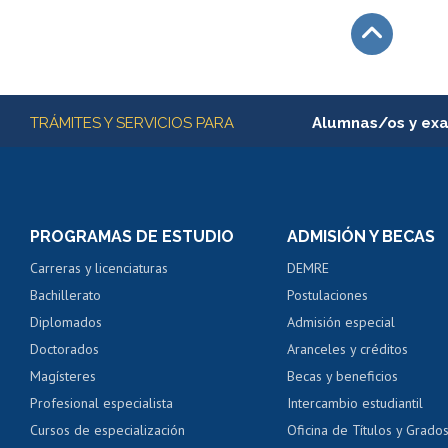
Subir
Más información
TRÁMITES Y SERVICIOS PARA
Alumnas/os y ex
Matrícula en línea
Inscripción y cambio d
Consulta y certificado
PROGRAMAS DE ESTUDIO
ADMISIÓN Y BECAS
Certificado de alumno
Carreras y licenciaturas
DEMRE
Servicio médico y den
Bachillerato
Postulaciones
Pago de arancel y cré
Diplomados
Admisión especial
Pago de arancel y cré
Doctorados
Aranceles y créditos
Certificado de títulos 
Magísteres
Becas y beneficios
Profesional especialista
Intercambio estudiantil
Mi Uchile
Ayu
Cursos de especialización
Oficina de Títulos y Grado