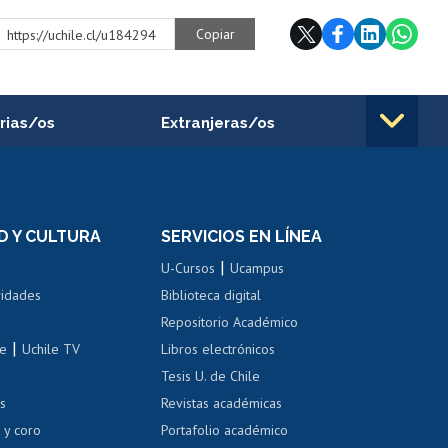
Copiar
https://uchile.cl/u184294
rias/os
Extranjeras/os
rnos de
Revalidación y reconocimiento
n
de títulos
el personal
Postulación al Programa de
Movilidad Estudiantil
D Y CULTURA
SERVICIOS EN LÍNEA
ovilidad interna
Inscripción de asignaturas
|
 de renta
U-Cursos
Ucampus
Cursos de español
 de renta
vidades
Biblioteca digital
Repositorio Académico
correo uchile
|
le
Uchile TV
Libros electrónicos
nas blancas
Tesis U. de Chile
os
Revistas académicas
, sexual y violencia
Denuncias administrativas
 y coro
Portafolio académico