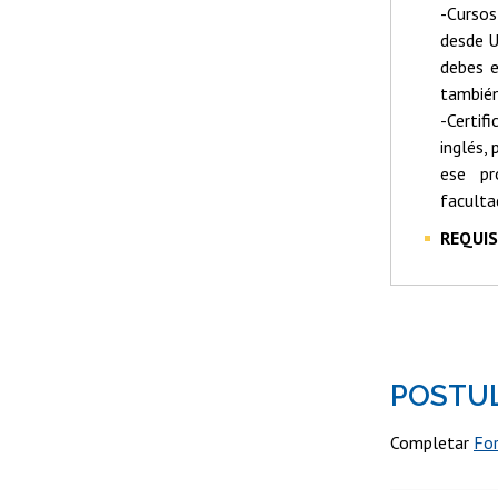
-Cursos
desde U
debes e
también
-Certif
inglés,
ese pr
faculta
REQUIS
POSTU
Completar
Fo