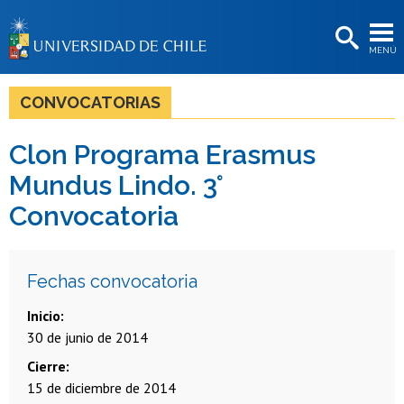
EXTENSIÓN
MENÚ
BIBLIOTECAS
LA UNIVERSIDAD
CONVOCATORIAS
Postulantes
Clon Programa Erasmus
Estudiantes
Mundus Lindo. 3°
Académicas/os
Convocatoria
Funcionarias/os
Egresadas/os
Fechas convocatoria
Inicio
30 de junio de 2014
Cierre
15 de diciembre de 2014