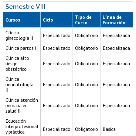
Semestre VIII
Tipo de
Línea de
Cursos
Ciclo
Curso
Formación
Clínica
Especializado
Obligatorio
Especializada
ginecología II
Clínica partos II
Especializado
Obligatorio
Especializada
Clínica alto
riesgo
Especializado
Obligatorio
Especializada
obstétrico
Clínica
neonatología
Especializado
Obligatorio
Especializada
II
Clínica atención
primaria en
Especializado
Obligatorio
Especializada
salud II
Educación
interprofesional
Especializado
Obligatorio
Básica
y práctica