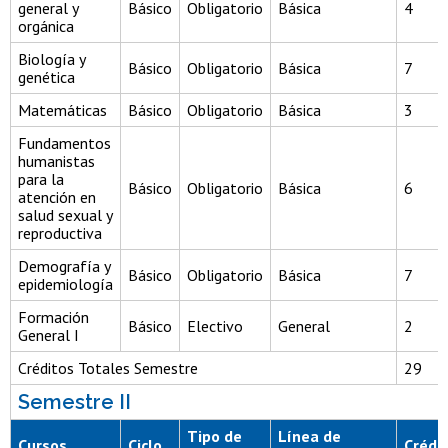
general y
Básico
Obligatorio
Básica
4
orgánica
Biología y
Básico
Obligatorio
Básica
7
genética
Matemáticas
Básico
Obligatorio
Básica
3
Fundamentos
humanistas
para la
Básico
Obligatorio
Básica
6
atención en
salud sexual y
reproductiva
Demografía y
Básico
Obligatorio
Básica
7
epidemiología
Formación
Básico
Electivo
General
2
General I
Créditos Totales Semestre
29
Semestre II
Tipo de
Línea de
Cursos
Ciclo
Crédi