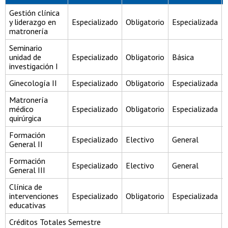
Gestión clínica
y liderazgo en
Especializado
Obligatorio
Especializada
matronería
Seminario
unidad de
Especializado
Obligatorio
Básica
investigación I
Ginecología II
Especializado
Obligatorio
Especializada
Matronería
médico
Especializado
Obligatorio
Especializada
quirúrgica
Formación
Especializado
Electivo
General
General II
Formación
Especializado
Electivo
General
General III
Clínica de
intervenciones
Especializado
Obligatorio
Especializada
educativas
Créditos Totales Semestre