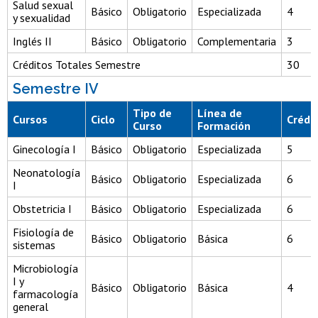
Salud sexual
Básico
Obligatorio
Especializada
4
y sexualidad
Inglés II
Básico
Obligatorio
Complementaria
3
Créditos Totales Semestre
30
Semestre IV
Tipo de
Línea de
Cursos
Ciclo
Crédi
Curso
Formación
Ginecología I
Básico
Obligatorio
Especializada
5
Neonatología
Básico
Obligatorio
Especializada
6
I
Obstetricia I
Básico
Obligatorio
Especializada
6
Fisiología de
Básico
Obligatorio
Básica
6
sistemas
Microbiología
I y
Básico
Obligatorio
Básica
4
farmacología
general