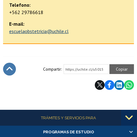
Telefono:
+562 29786618
E-mail:
escuelaobstetricia@uchile.cl
Compartir:
Copiar
https://uchile.cl/u5015
Subir
Más información
TRÁMITES Y SERVICIOS PARA
PROGRAMAS DE ESTUDIO
Alumnas/os y exalumnas/os