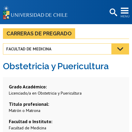
EXTENSIÓN
MENÚ
BIBLIOTECAS
LA UNIVERSIDAD
CARRERAS DE PREGRADO
Postulantes
FACULTAD DE MEDICINA
Estudiantes
Obstetricia y Puericultura
Académicas/os
Funcionarias/os
Grado Académico
Egresadas/os
Licenciado/a en Obstetricia y Puericultura
Título profesional
Matrón o Matrona
Facultad o Instituto
Facultad de Medicina