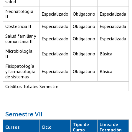
salud
Neonatología
Especializado
Obligatorio
Especializada
II
Obstetricia II
Especializado
Obligatorio
Especializada
Salud familiar y
Especializado
Obligatorio
Especializada
comunitaria II
Microbiología
Especializado
Obligatorio
Básica
II
Fisiopatología
y farmacología
Especializado
Obligatorio
Básica
de sistemas
Créditos Totales Semestre
Semestre VII
Tipo de
Línea de
Cursos
Ciclo
Curso
Formación