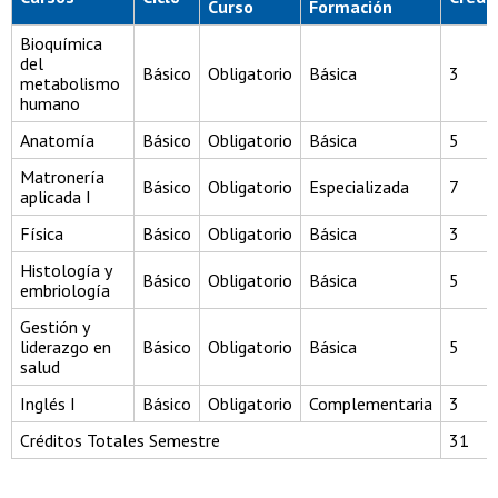
Curso
Formación
Bioquímica
del
Básico
Obligatorio
Básica
3
metabolismo
humano
Anatomía
Básico
Obligatorio
Básica
5
Matronería
Básico
Obligatorio
Especializada
7
aplicada I
Física
Básico
Obligatorio
Básica
3
Histología y
Básico
Obligatorio
Básica
5
embriología
Gestión y
liderazgo en
Básico
Obligatorio
Básica
5
salud
Inglés I
Básico
Obligatorio
Complementaria
3
Créditos Totales Semestre
31