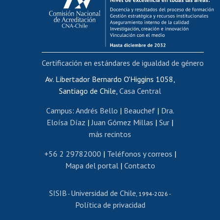
Postulación al AUCAI
Funcionarias/os
Cursos internos de capacitación
Bienestar del personal
Certificación en estándares de igualdad de género
Portal de movilidad interna
Certificado de renta
Av. Libertador Bernardo O'Higgins 1058,
Santiago de Chile,
Casa Central
Certificado de renta honorarios
Gestión de correo uchile
Campus
:
Andrés Bello
|
Beauchef
|
Dra.
Editar páginas blancas
Eloísa Díaz
|
Juan Gómez Millas
|
Sur
|
más recintos
Extranjeras/os
Revalidación y reconocimiento de títulos
+56 2 29782000
|
Teléfonos y correos
|
Mapa del portal
|
Contacto
Postulación al Programa de Movilidad Estudiantil
Inscripción de asignaturas
SISIB
Universidad de Chile
Cursos de español
-
, 1994-2026 -
Política de privacidad
Mi Uchile
Ayuda tecnológica
Tarjeta TUI
Wifi