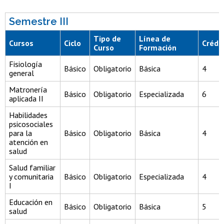
Semestre III
Tipo de
Línea de
Cursos
Ciclo
Crédi
Curso
Formación
Fisiología
Básico
Obligatorio
Básica
4
general
Matronería
Básico
Obligatorio
Especializada
6
aplicada II
Habilidades
psicosociales
para la
Básico
Obligatorio
Básica
4
atención en
salud
Salud familiar
y comunitaria
Básico
Obligatorio
Especializada
4
I
Educación en
Básico
Obligatorio
Básica
5
salud