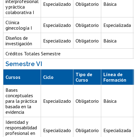
interprofesional
Especializado
Obligatorio
Básica
y práctica
colaborativa I
Clínica
Especializado
Obligatorio
Especializada
ginecología I
Diseños de
Especializado
Obligatorio
Básica
investigación
Créditos Totales Semestre
Semestre VI
Tipo de
Línea de
Cursos
Ciclo
Curso
Formación
Bases
conceptuales
para la práctica
Especializado
Obligatorio
Básica
basada en la
evidencia
Identidad y
responsabilidad
Especializado
Obligatorio
Especializada
profesional en