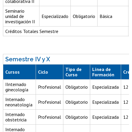
colaborativa II
Seminario
unidad de
Especializado
Obligatorio
Básica
investigación II
Créditos Totales Semestre
Semestre IV y X
Tipo de
Línea de
Cursos
Ciclo
Cré
Curso
Formación
IInternado
Profesional
Obligatorio
Especializada
12
ginecología
Internado
Profesional
Obligatorio
Especializada
12
neonatología
Internado
Profesional
Obligatorio
Especializada
12
obstetricia
Internado