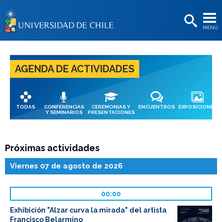
EXTENSIÓN
MENÚ
BIBLIOTECAS
LA UNIVERSIDAD
AGENDA DE ACTIVIDADES
Postulantes
Estudiantes
TODAS
CONFERENCIAS
CEREMONIAS Y
ENCUENTROS
EXPOSICIONES
Académicas/os
Y SEMINARIOS
PRESENTACIONES
Funcionarias/os
Próximas actividades
Egresadas/os
Viernes 07 de agosto de 2026
00:00
Exhibición "Alzar curva la mirada" del artista
Francisco Belarmino