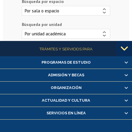
Búsqueda por espacio
Búsqueda por unidad
Más información
TRÁMITES Y SERVICIOS PARA
PROGRAMAS DE ESTUDIO
Alumnas/os y exalumnas/os
Matrícula en línea
ADMISIÓN Y BECAS
Inscripción y cambio de asignaturas
ORGANIZACIÓN
Consulta y certificado de notas
Certificado de alumno regular
ACTUALIDAD Y CULTURA
Servicio médico y dental
SERVICIOS EN LÍNEA
Pago de arancel y crédito alumnos
Pago de arancel y crédito exalumnos
Certificado de títulos y grados