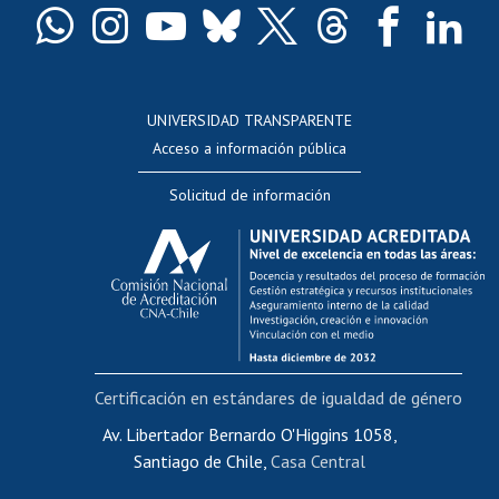
Docentes
Postulación a concursos internos de investigación
Consulta a bases de datos
UNIVERSIDAD TRANSPARENTE
Perfeccionamiento
Acceso a información pública
Editar Portafolio Académico
Solicitud de información
Evaluación docente
Calificación académica
Postulación al AUCAI
Funcionarias/os
Cursos internos de capacitación
Bienestar del personal
Certificación en estándares de igualdad de género
Portal de movilidad interna
Certificado de renta
Av. Libertador Bernardo O'Higgins 1058,
Santiago de Chile,
Casa Central
Certificado de renta honorarios
Gestión de correo uchile