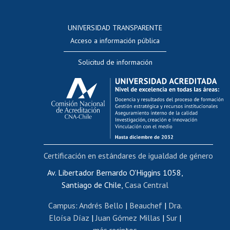
Postulación a concursos internos de investigación
Consulta a bases de datos
UNIVERSIDAD TRANSPARENTE
Perfeccionamiento
Acceso a información pública
Editar Portafolio Académico
Solicitud de información
Evaluación docente
Calificación académica
Postulación al AUCAI
Funcionarias/os
Cursos internos de capacitación
Bienestar del personal
Certificación en estándares de igualdad de género
Portal de movilidad interna
Certificado de renta
Av. Libertador Bernardo O'Higgins 1058,
Santiago de Chile,
Casa Central
Certificado de renta honorarios
Gestión de correo uchile
Campus
:
Andrés Bello
|
Beauchef
|
Dra.
Editar páginas blancas
Eloísa Díaz
|
Juan Gómez Millas
|
Sur
|
más recintos