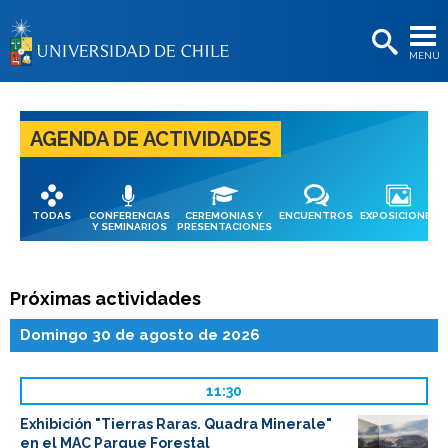
EXTENSIÓN
MENÚ
BIBLIOTECAS
LA UNIVERSIDAD
AGENDA DE ACTIVIDADES
Postulantes
Estudiantes
TODAS
CONFERENCIAS
CEREMONIAS Y
ENCUENTROS
EXPOSICIONES
Académicas/os
Y SEMINARIOS
PRESENTACIONES
Funcionarias/os
Próximas actividades
Egresadas/os
Domingo 30 de agosto de 2026
11:30
Exhibición "Tierras Raras. Quadra Minerale"
en el MAC Parque Forestal