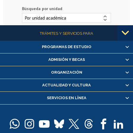
Búsqueda por unidad
Más información
TRÁMITES Y SERVICIOS PARA
PROGRAMAS DE ESTUDIO
Alumnas/os y exalumnas/os
Matrícula en línea
ADMISIÓN Y BECAS
Inscripción y cambio de asignaturas
ORGANIZACIÓN
Consulta y certificado de notas
Certificado de alumno regular
ACTUALIDAD Y CULTURA
Servicio médico y dental
SERVICIOS EN LÍNEA
Pago de arancel y crédito alumnos
Pago de arancel y crédito exalumnos
Certificado de títulos y grados
Docentes