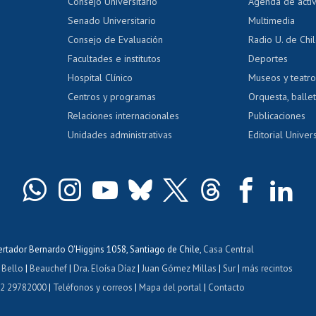
Evaluación docente
Certificado
Consejo Universitario
Agenda de acti
dito alumnos
honorarios
Calificación académica
Senado Universitario
Multimedia
dito exalumnos
Gestión de 
Consejo de Evaluación
Radio U. de Chi
Postulación al AUCAI
y grados
Editar pági
Facultades e institutos
Deportes
Hospital Clínico
Museos y teatr
da tecnológica
Tarjeta TUI
Wifi
Acoso laboral
s
Centros y programas
Orquesta, ballet
Relaciones internacionales
Publicaciones
Unidades administrativas
Editorial Univers
bertador Bernardo O'Higgins 1058, Santiago de Chile,
Casa Central
 Bello
|
Beauchef
|
Dra. Eloísa Díaz
|
Juan Gómez Millas
|
Sur
|
más recintos
 2 29782000
|
Teléfonos y correos
|
Mapa del portal
|
Contacto