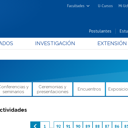
Facultades
U-Cursos
Mi Uc
Arquitectura y Urbanismo
Ciencias
Postulantes
Estu
Cs. Físicas y Matemáticas
ADOS
INVESTIGACIÓN
EXTENSIÓN
Cs. Químicas y Farmacéuticas
Cs. Veterinarias y Pecuarias
Derecho
Filosofía y Humanidades
Medicina
Conferencias y
Ceremonias y
Encuentros
Exposici
Estudios Avanzados en Educación
seminarios
presentaciones
Nutrición y Tecnología de
Alimentos
ctividades
1
...
92
91
90
89
88
87
86
8