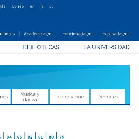
hile
Correo
en
fr
pt
Artes
Cs. Agronómicas
diantes
Académicas/os
Funcionarias/os
Egresadas/os
Cs. Forestales y Conservación
BIBLIOTECAS
LA UNIVERSIDAD
Cs. Sociales
Comunicación e Imagen
Economía y Negocios
Gobierno
Odontología
Música y
ones
Teatro y cine
Deportes
Estudios Internacionales
danza
Bachillerato
Hospital Clínico
5
84
83
82
81
80
79