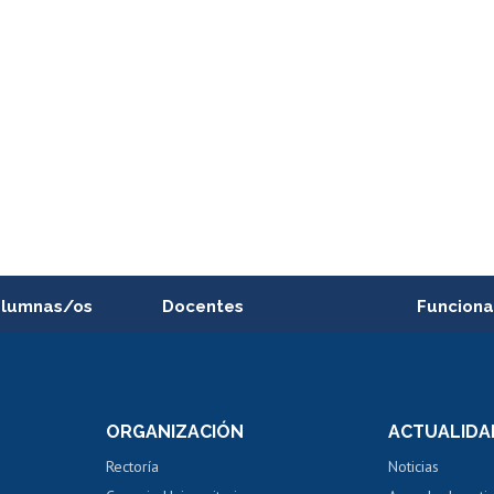
alumnas/os
Docentes
Funciona
Postulación a concursos
Cursos inte
internos de investigación
capacitació
e asignaturas
Consulta a bases de datos
Bienestar d
 de notas
ORGANIZACIÓN
ACTUALIDA
Perfeccionamiento
Portal de m
 regular
Editar Portafolio Académico
Certificado
Rectoría
Noticias
tal