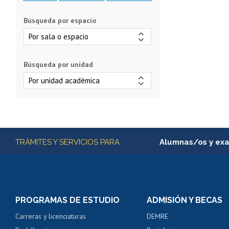
Búsqueda por espacio
Búsqueda por unidad
Más información
TRÁMITES Y SERVICIOS PARA
Alumnas/os y ex
Matrícula en línea
Inscripción y cambio d
Consulta y certificado
PROGRAMAS DE ESTUDIO
ADMISIÓN Y BECAS
Certificado de alumno
Carreras y licenciaturas
DEMRE
Servicio médico y den