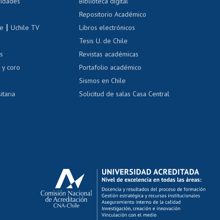
 de renta
vidades
Biblioteca digital
Repositorio Académico
correo uchile
|
le
Uchile TV
Libros electrónicos
nas blancas
Tesis U. de Chile
os
Revistas académicas
, sexual y violencia
Denuncias administrativas
 y coro
Portafolio académico
Sismos en Chile
itaria
Solicitud de salas Casa Central