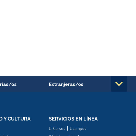
rias/os
Extranjeras/os
rnos de
Revalidación y reconocimiento
n
de títulos
el personal
Postulación al Programa de
Movilidad Estudiantil
D Y CULTURA
SERVICIOS EN LÍNEA
ovilidad interna
Inscripción de asignaturas
|
 de renta
U-Cursos
Ucampus
Cursos de español