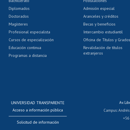
Bachillerato
Postulaciones
Pago de arancel y cré
Diplomados
Admisión especial
Pago de arancel y cré
Doctorados
Aranceles y créditos
Certificado de títulos 
Magísteres
Becas y beneficios
Profesional especialista
Intercambio estudiantil
Mi Uchile
Ayu
Cursos de especialización
Oficina de Títulos y Grado
Educación continua
Revalidación de títulos
extranjeros
Programas a distancia
UNIVERSIDAD TRANSPARENTE
Av. Li
Acceso a información pública
Campus
:
Andrés
+56
Solicitud de información