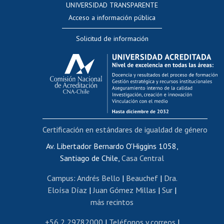
UNIVERSIDAD TRANSPARENTE
Perfeccionamiento
Acceso a información pública
Editar Portafolio Académico
Solicitud de información
Evaluación docente
Calificación académica
Postulación al AUCAI
Funcionarias/os
Cursos internos de capacitación
Bienestar del personal
Certificación en estándares de igualdad de género
Portal de movilidad interna
Certificado de renta
Av. Libertador Bernardo O'Higgins 1058,
Santiago de Chile,
Casa Central
Certificado de renta honorarios
Gestión de correo uchile
Campus
:
Andrés Bello
|
Beauchef
|
Dra.
Editar páginas blancas
Eloísa Díaz
|
Juan Gómez Millas
|
Sur
|
más recintos
Extranjeras/os
Revalidación y reconocimiento de títulos
+56 2 29782000
|
Teléfonos y correos
|