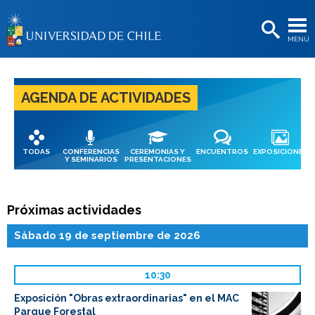
EXTENSIÓN
MENÚ
BIBLIOTECAS
LA UNIVERSIDAD
AGENDA DE ACTIVIDADES
Postulantes
Estudiantes
TODAS
CONFERENCIAS
CEREMONIAS Y
ENCUENTROS
EXPOSICIONES
Académicas/os
Y SEMINARIOS
PRESENTACIONES
Funcionarias/os
Próximas actividades
Egresadas/os
Sábado 19 de septiembre de 2026
10:30
Exposición "Obras extraordinarias" en el MAC
Parque Forestal