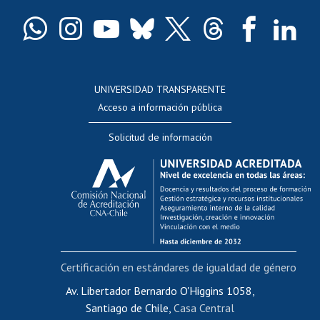
Certificado de títulos y grados
Docentes
Postulación a concursos internos de investigación
Consulta a bases de datos
UNIVERSIDAD TRANSPARENTE
Perfeccionamiento
Acceso a información pública
Editar Portafolio Académico
Solicitud de información
Evaluación docente
Calificación académica
Postulación al AUCAI
Funcionarias/os
Cursos internos de capacitación
Bienestar del personal
Certificación en estándares de igualdad de género
Portal de movilidad interna
Certificado de renta
Av. Libertador Bernardo O'Higgins 1058,
Santiago de Chile,
Casa Central
Certificado de renta honorarios