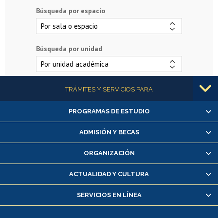
Búsqueda por espacio
Búsqueda por unidad
Más información
TRÁMITES Y SERVICIOS PARA
PROGRAMAS DE ESTUDIO
Alumnas/os y exalumnas/os
Matrícula en línea
ADMISIÓN Y BECAS
Inscripción y cambio de asignaturas
ORGANIZACIÓN
Consulta y certificado de notas
Certificado de alumno regular
ACTUALIDAD Y CULTURA
Servicio médico y dental
SERVICIOS EN LÍNEA
Pago de arancel y crédito alumnos
Pago de arancel y crédito exalumnos