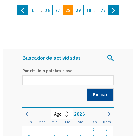
1
...
26
27
28
29
30
...
75
Buscador de actividades
Por título o palabra clave
2026
Lun
Mar
Mié
Jue
Vie
Sáb
Dom
1
2