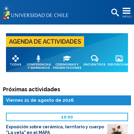
EXTENSIÓN
MENÚ
BIBLIOTECAS
LA UNIVERSIDAD
AGENDA DE ACTIVIDADES
Postulantes
Estudiantes
TODAS
CONFERENCIAS
CEREMONIAS Y
ENCUENTROS
EXPOSICIONES
Académicas/os
Y SEMINARIOS
PRESENTACIONES
Funcionarias/os
Próximas actividades
Egresadas/os
Viernes 21 de agosto de 2026
10:00
Exposición sobre cerámica, territorio y cuerpo
"La veta" en el MAPA