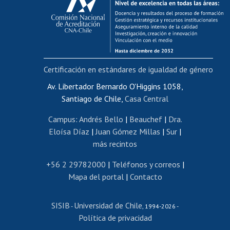
Postulación al AUCAI
Funcionarias/os
Cursos internos de capacitación
Bienestar del personal
Certificación en estándares de igualdad de género
Portal de movilidad interna
Certificado de renta
Av. Libertador Bernardo O'Higgins 1058,
Santiago de Chile,
Casa Central
Certificado de renta honorarios
Gestión de correo uchile
Campus
:
Andrés Bello
|
Beauchef
|
Dra.
Editar páginas blancas
Eloísa Díaz
|
Juan Gómez Millas
|
Sur
|
más recintos
Extranjeras/os
Revalidación y reconocimiento de títulos
+56 2 29782000
|
Teléfonos y correos
|
Mapa del portal
|
Contacto
Postulación al Programa de Movilidad Estudiantil
Inscripción de asignaturas
SISIB
Universidad de Chile
Cursos de español
-
, 1994-2026 -
Política de privacidad