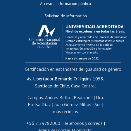
Acceso a información pública
Editar Portafolio Académico
Solicitud de información
Evaluación docente
Calificación académica
Postulación al AUCAI
Funcionarias/os
Cursos internos de capacitación
Bienestar del personal
Certificación en estándares de igualdad de género
Portal de movilidad interna
Certificado de renta
Av. Libertador Bernardo O'Higgins 1058,
Santiago de Chile,
Casa Central
Certificado de renta honorarios
Gestión de correo uchile
Campus
:
Andrés Bello
|
Beauchef
|
Dra.
Editar páginas blancas
Eloísa Díaz
|
Juan Gómez Millas
|
Sur
|
más recintos
Extranjeras/os
Revalidación y reconocimiento de títulos
+56 2 29782000
|
Teléfonos y correos
|
Mapa del portal
|
Contacto
Postulación al Programa de Movilidad Estudiantil