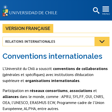
EXTENSIÓN
MENÚ
BIBLIOTECAS
LA UNIVERSIDAD
VERSION FRANÇAISE
Postulantes
RELATIONS INTERNATIONALES
Estudiantes
Conventions internationales
Académicas/os
Funcionarias/os
L'Université du Chili a souscrit
conventions de collaborations
(générales et spécifiques) avec institutions d'éducation
Egresadas/os
supérieure et
organisations internationales
.
Participation en
réseaux consortiums
,
associations
et
alliances
dans le monde, comme : APRU, SYLFF, OUI, CNRS,
OEA, l'UNESCO, ERASMUS ECW, Programme-cadre de l'Union
Européenne, ALPHA, entre autres.