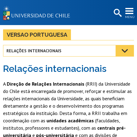
EXTENSIÓN
MENÚ
BIBLIOTECAS
LA UNIVERSIDAD
VERSAO PORTUGUESA
Postulantes
RELAÇÕES INTERNACIONAIS
Estudiantes
Relações internacionais
Académicas/os
Funcionarias/os
A
Direção de Relações Internacionais
(RRII) da Universidade
do Chile está encarregada de promover, reforçar e estimular as
Egresadas/os
relações internacionais da Universidade, as quais beneficiam
diretamente a gestão e o desenvolvimento dos programas
estratégicos da instituição. Desta forma, a RRII trabalha em
coordenação com as
unidades acadêmicas
(faculdades,
institutos, professores e estudantes), com as
centrais pré-
universitária
e
pós-universitária
e com as divisões de