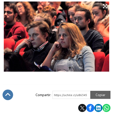
Compartir:
Copiar
https://uchile.cl/u86345
Subir