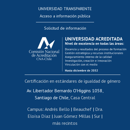
Consulta a bases de datos
UNIVERSIDAD TRANSPARENTE
Perfeccionamiento
Acceso a información pública
Editar Portafolio Académico
Solicitud de información
Evaluación docente
Calificación académica
Postulación al AUCAI
Funcionarias/os
Cursos internos de capacitación
Bienestar del personal
Certificación en estándares de igualdad de género
Portal de movilidad interna
Certificado de renta
Av. Libertador Bernardo O'Higgins 1058,
Santiago de Chile,
Casa Central
Certificado de renta honorarios
Gestión de correo uchile
Campus
:
Andrés Bello
|
Beauchef
|
Dra.
Editar páginas blancas
Eloísa Díaz
|
Juan Gómez Millas
|
Sur
|
más recintos
Extranjeras/os