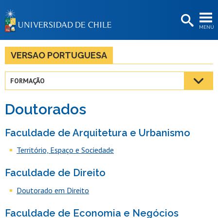
EXTENSIÓN
MENÚ
BIBLIOTECAS
LA UNIVERSIDAD
VERSAO PORTUGUESA
Postulantes
FORMAÇÃO
Estudiantes
Doutorados
Académicas/os
Funcionarias/os
Faculdade de Arquitetura e Urbanismo
Território, Espaço e Sociedade
Egresadas/os
Faculdade de Direito
Doutorado em Direito
Faculdade de Economia e Negócios