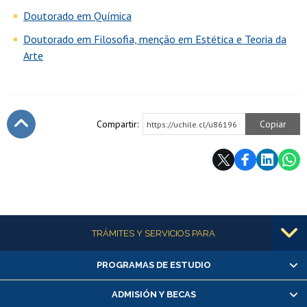
Doutorado em Química
Doutorado em Filosofia, menção em Estética e Teoria da
Arte
Compartir:
Copiar
https://uchile.cl/u86196
Subir
Más información
TRÁMITES Y SERVICIOS PARA
PROGRAMAS DE ESTUDIO
Alumnas/os y exalumnas/os
Matrícula en línea
ADMISIÓN Y BECAS