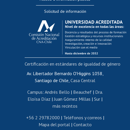
Editar Portafolio Académico
Solicitud de información
Evaluación docente
Calificación académica
Postulación al AUCAI
Funcionarias/os
Cursos internos de capacitación
Bienestar del personal
Certificación en estándares de igualdad de género
Portal de movilidad interna
Certificado de renta
Av. Libertador Bernardo O'Higgins 1058,
Santiago de Chile,
Casa Central
Certificado de renta honorarios
Gestión de correo uchile
Campus
:
Andrés Bello
|
Beauchef
|
Dra.
Editar páginas blancas
Eloísa Díaz
|
Juan Gómez Millas
|
Sur
|
más recintos
Extranjeras/os
Revalidación y reconocimiento de títulos
+56 2 29782000
|
Teléfonos y correos
|
Mapa del portal
|
Contacto
Postulación al Programa de Movilidad Estudiantil