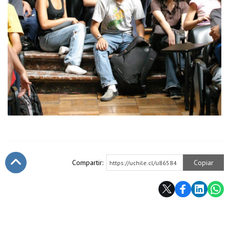
Compartir:
Copiar
https://uchile.cl/u86584
Subir