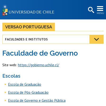
EXTENSIÓN
MENÚ
BIBLIOTECAS
LA UNIVERSIDAD
VERSAO PORTUGUESA
Postulantes
FACULDADES E INSTITUTOS
Estudiantes
Faculdade de Governo
Académicas/os
Funcionarias/os
Site web:
https://gobierno.uchile.cl/
Egresadas/os
Escolas
Escola de Graduação
Escola de Pós-Graduação
Escola de Governo e Gestão Pública