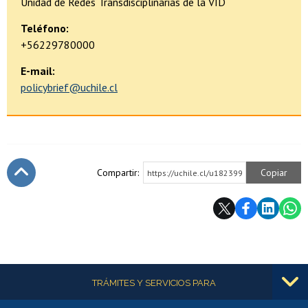
Unidad de Redes Transdisciplinarias de la VID
Teléfono:
+56229780000
E-mail:
policybrief@uchile.cl
Compartir:
Copiar
https://uchile.cl/u182399
Subir
Más información
TRÁMITES Y SERVICIOS PARA