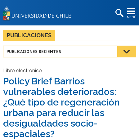
EXTENSIÓN
MENÚ
BIBLIOTECAS
LA UNIVERSIDAD
PUBLICACIONES
Postulantes
PUBLICACIONES RECIENTES
Estudiantes
Académicas/os
Libro electrónico
Policy Brief Barrios
Funcionarias/os
vulnerables deteriorados:
Egresadas/os
¿Qué tipo de regeneración
urbana para reducir las
desigualdades socio-
espaciales?