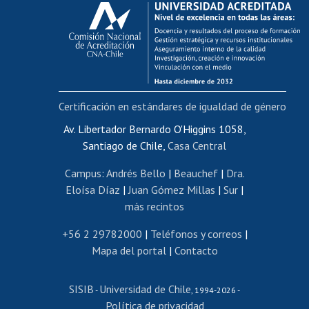
Calificación académica
Postulación al AUCAI
Funcionarias/os
Cursos internos de capacitación
Bienestar del personal
Certificación en estándares de igualdad de género
Portal de movilidad interna
Certificado de renta
Av. Libertador Bernardo O'Higgins 1058,
Santiago de Chile,
Casa Central
Certificado de renta honorarios
Gestión de correo uchile
Campus
:
Andrés Bello
|
Beauchef
|
Dra.
Editar páginas blancas
Eloísa Díaz
|
Juan Gómez Millas
|
Sur
|
más recintos
Extranjeras/os
Revalidación y reconocimiento de títulos
+56 2 29782000
|
Teléfonos y correos
|
Mapa del portal
|
Contacto
Postulación al Programa de Movilidad Estudiantil
Inscripción de asignaturas
SISIB
Universidad de Chile
Cursos de español
-
, 1994-2026 -
Política de privacidad