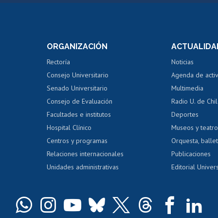
Postulación a concursos
Cursos inte
internos de investigación
capacitació
e asignaturas
Consulta a bases de datos
Bienestar d
 de notas
ORGANIZACIÓN
ACTUALIDA
Perfeccionamiento
Portal de m
 regular
Editar Portafolio Académico
Certificado
Rectoría
Noticias
tal
Evaluación docente
Certificado
Consejo Universitario
Agenda de acti
dito alumnos
honorarios
Calificación académica
Senado Universitario
Multimedia
dito exalumnos
Gestión de 
Consejo de Evaluación
Radio U. de Chi
Postulación al AUCAI
y grados
Editar pági
Facultades e institutos
Deportes
Hospital Clínico
Museos y teatr
da tecnológica
Tarjeta TUI
Wifi
Acoso laboral
s
Centros y programas
Orquesta, ballet
Relaciones internacionales
Publicaciones
Unidades administrativas
Editorial Univers