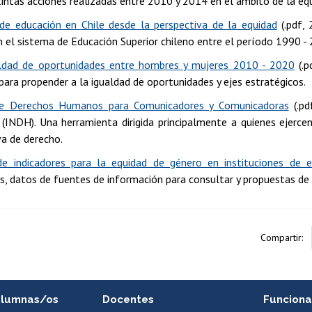
tintas acciones realizadas entre 2010 y 2014 en el ámbito de la eq
 de educación en Chile desde la perspectiva de la equidad
(.pdf,
n el sistema de Educación Superior chileno entre el período 1990 - 
ldad de oportunidades entre hombres y mujeres 2010 - 2020
(.p
 para propender a la igualdad de oportunidades y ejes estratégicos.
e Derechos Humanos para Comunicadores y Comunicadoras
(.pd
INDH). Una herramienta dirigida principalmente a quienes ejerce
va de derecho.
e indicadores para la equidad de género en instituciones de e
es, datos de fuentes de información para consultar y propuestas de 
Compartir:
alumnas/os
Docentes
Funciona