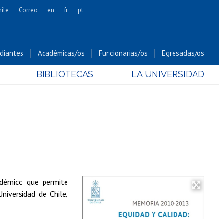
hile
Correo
en
fr
pt
Artes
Cs. Agronómicas
diantes
Académicas/os
Funcionarias/os
Egresadas/os
Cs. Forestales y Conservación
BIBLIOTECAS
LA UNIVERSIDAD
Cs. Sociales
Comunicación e Imagen
Economía y Negocios
Gobierno
Odontología
Estudios Internacionales
Bachillerato
cadémico que permite
Hospital Clínico
niversidad de Chile,