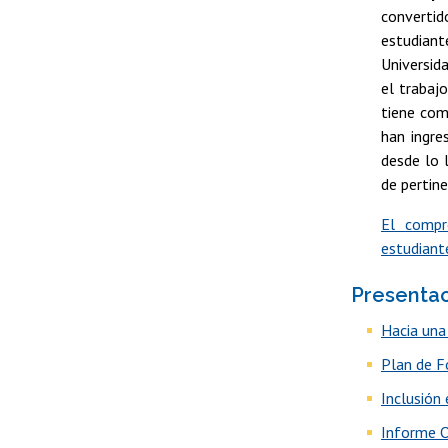
converti
estudiant
Universida
el trabaj
tiene com
han ingre
desde lo 
de pertine
El compr
estudiant
Presenta
Hacia una 
Plan de F
Inclusión 
Informe O