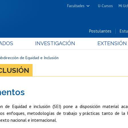
Facultades
U-Cursos
Mi Uc
Arquitectura y Urbanismo
Ciencias
Postulantes
Estu
Cs. Físicas y Matemáticas
ADOS
INVESTIGACIÓN
EXTENSIÓN
Cs. Químicas y Farmacéuticas
Cs. Veterinarias y Pecuarias
ubdirección de Equidad e Inclusión
Derecho
NCLUSIÓN
Filosofía y Humanidades
Medicina
entos
Estudios Avanzados en Educación
Nutrición y Tecnología de
ón de Equidad e inclusión (SEI) pone a disposición material a
Alimentos
sos enfoques, metodologías de trabajo y prácticas tanto de la U
xto nacional e internacional.