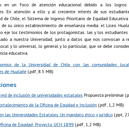
do en un foco de atención educacional debido a los logros
es. En atención a ello y al creciente interés de sus estudiant
d de Chile, el Sistema de Ingreso Prioritario de Equidad Educativa 
o de su único establecimiento de enseñanza media: el Liceo Hua
o eje los testimonios de los protagonistas: las y los estudiante
sado a nuestra Universidad, junto a datos que nos convocan a r
local y lo universal, lo general y lo particular, que se debe consi
ncia educativa.
omiso de la Universidad de Chile con las comunidades local
es de Hualañé
(.pdf, 8.5 MB)
ciones
red de inclusión de universidades estatales
Propuesta preliminar (.
ortalecimiento de la Oficina de Equidad e Inclusión
(.pdf, 1,2 MB)
en las Universidades Estatales. Un mandato ético y jurídico
(.ppt, 2
ficina de Equidad, Proyecto UCH 1899
(.pdf, 1,2 MB)