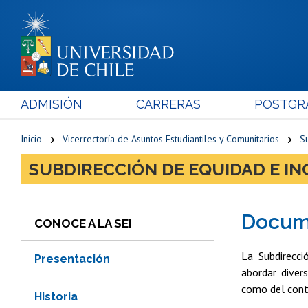
ADMISIÓN
CARRERAS
POSTGR
Inicio
Vicerrectoría de Asuntos Estudiantiles y Comunitarios
S
SUBDIRECCIÓN DE EQUIDAD E I
Docum
CONOCE A LA SEI
La Subdirecci
Presentación
abordar diver
como del conte
Historia