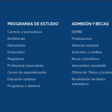
Matrícula en línea
Inscripción y cambio d
Consulta y certificado
PROGRAMAS DE ESTUDIO
ADMISIÓN Y BECAS
Certificado de alumno
Carreras y licenciaturas
DEMRE
Servicio médico y den
Bachillerato
Postulaciones
Pago de arancel y cré
Diplomados
Admisión especial
Pago de arancel y cré
Doctorados
Aranceles y créditos
Certificado de títulos 
Magísteres
Becas y beneficios
Profesional especialista
Intercambio estudiantil
Mi Uchile
Ayu
Cursos de especialización
Oficina de Títulos y Grado
Educación continua
Revalidación de títulos
extranjeros
Programas a distancia