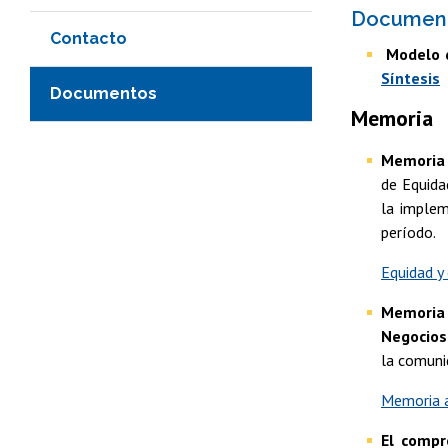
Documen
Contacto
Modelo d
Síntesis
Documentos
Memoria
Memoria 2
de Equidad
la implem
período.
Equidad y 
Memoria
Negocios
la comunid
Memoria 
El compr