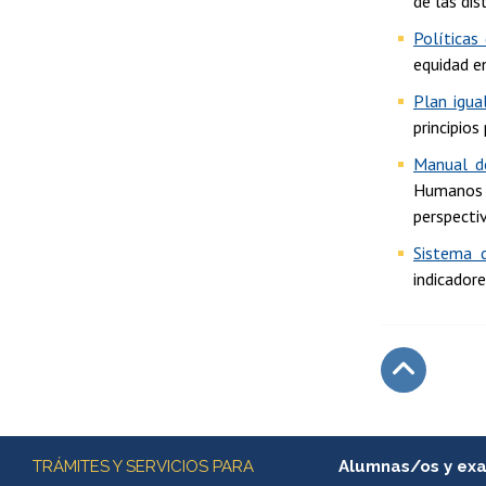
de las dis
Políticas
equidad e
Plan igua
principios
Manual d
Humanos (
perspecti
Sistema d
indicador
Subir
Más información
TRÁMITES Y SERVICIOS PARA
Alumnas/os y ex