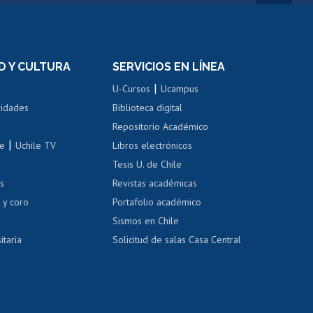
rnos de
Revalidación y reconocimiento
n
de títulos
el personal
Postulación al Programa de
Movilidad Estudiantil
D Y CULTURA
SERVICIOS EN LÍNEA
ovilidad interna
Inscripción de asignaturas
|
 de renta
U-Cursos
Ucampus
Cursos de español
 de renta
vidades
Biblioteca digital
Repositorio Académico
correo uchile
|
le
Uchile TV
Libros electrónicos
nas blancas
Tesis U. de Chile
os
Revistas académicas
, sexual y violencia
Denuncias administrativas
 y coro
Portafolio académico
Sismos en Chile
itaria
Solicitud de salas Casa Central