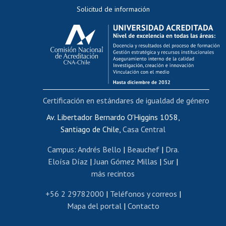
Solicitud de información
Evaluación docente
Calificación académica
Postulación al AUCAI
Funcionarias/os
Cursos internos de capacitación
Bienestar del personal
Certificación en estándares de igualdad de género
Portal de movilidad interna
Certificado de renta
Av. Libertador Bernardo O'Higgins 1058,
Santiago de Chile,
Casa Central
Certificado de renta honorarios
Gestión de correo uchile
Campus
:
Andrés Bello
|
Beauchef
|
Dra.
Editar páginas blancas
Eloísa Díaz
|
Juan Gómez Millas
|
Sur
|
más recintos
Extranjeras/os
Revalidación y reconocimiento de títulos
+56 2 29782000
|
Teléfonos y correos
|
Mapa del portal
|
Contacto
Postulación al Programa de Movilidad Estudiantil
Inscripción de asignaturas