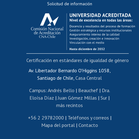
Solicitud de información
Evaluación docente
Calificación académica
Postulación al AUCAI
Funcionarias/os
Cursos internos de capacitación
Bienestar del personal
Certificación en estándares de igualdad de género
Portal de movilidad interna
Certificado de renta
Av. Libertador Bernardo O'Higgins 1058,
Santiago de Chile,
Casa Central
Certificado de renta honorarios
Gestión de correo uchile
Campus
:
Andrés Bello
|
Beauchef
|
Dra.
Editar páginas blancas
Eloísa Díaz
|
Juan Gómez Millas
|
Sur
|
más recintos
Extranjeras/os
Revalidación y reconocimiento de títulos
+56 2 29782000
|
Teléfonos y correos
|
Mapa del portal
|
Contacto
Postulación al Programa de Movilidad Estudiantil
Inscripción de asignaturas