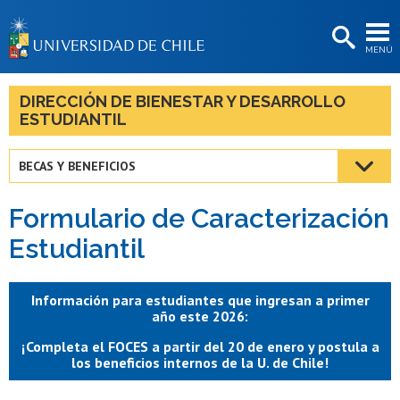
EXTENSIÓN
MENÚ
BIBLIOTECAS
LA UNIVERSIDAD
DIRECCIÓN DE BIENESTAR Y DESARROLLO
ESTUDIANTIL
Postulantes
Estudiantes
BECAS Y BENEFICIOS
Académicas/os
Formulario de Caracterización
Funcionarias/os
Estudiantil
Egresadas/os
Información para estudiantes que ingresan a primer
año este 2026:
¡Completa el FOCES a partir del 20 de enero y postula a
los beneficios internos de la U. de Chile!