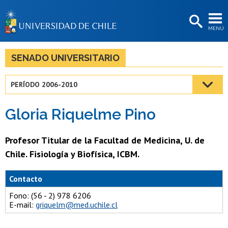
EXTENSIÓN
MENÚ
BIBLIOTECAS
LA UNIVERSIDAD
SENADO UNIVERSITARIO
Postulantes
PERÍODO 2006-2010
Estudiantes
Gloria Riquelme Pino
Académicas/os
Funcionarias/os
Profesor Titular de la Facultad de Medicina, U. de
Chile. Fisiología y Biofísica, ICBM.
Egresadas/os
Contacto
Fono: (56 - 2) 978 6206
E-mail:
griquelm@med.uchile.cl