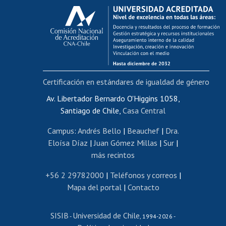
Calificación académica
Postulación al AUCAI
Funcionarias/os
Cursos internos de capacitación
Bienestar del personal
Certificación en estándares de igualdad de género
Portal de movilidad interna
Certificado de renta
Av. Libertador Bernardo O'Higgins 1058,
Santiago de Chile,
Casa Central
Certificado de renta honorarios
Gestión de correo uchile
Campus
:
Andrés Bello
|
Beauchef
|
Dra.
Editar páginas blancas
Eloísa Díaz
|
Juan Gómez Millas
|
Sur
|
más recintos
Extranjeras/os
Revalidación y reconocimiento de títulos
+56 2 29782000
|
Teléfonos y correos
|
Mapa del portal
|
Contacto
Postulación al Programa de Movilidad Estudiantil
Inscripción de asignaturas
SISIB
Universidad de Chile
Cursos de español
-
, 1994-2026 -