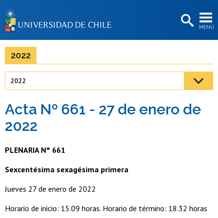
EXTENSIÓN
MENÚ
BIBLIOTECAS
LA UNIVERSIDAD
2022
Postulantes
2022
Estudiantes
Acta Nº 661 - 27 de enero de
Académicas/os
2022
Funcionarias/os
PLENARIA N° 661
Egresadas/os
Sexcentésima sexagésima primera
Jueves 27 de enero de 2022
Horario de inicio: 15.09 horas. Horario de término: 18.32 horas