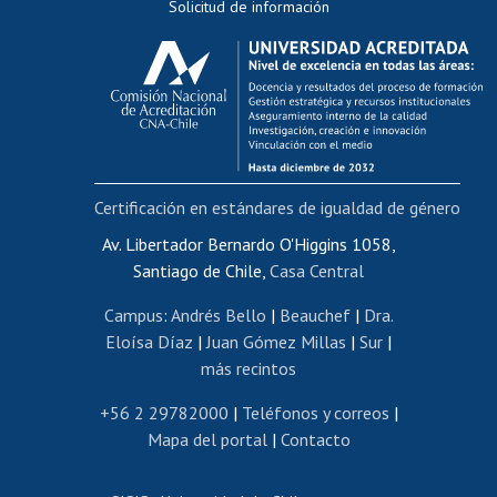
Solicitud de información
Evaluación docente
Calificación académica
Postulación al AUCAI
Funcionarias/os
Cursos internos de capacitación
Bienestar del personal
Certificación en estándares de igualdad de género
Portal de movilidad interna
Certificado de renta
Av. Libertador Bernardo O'Higgins 1058,
Santiago de Chile,
Casa Central
Certificado de renta honorarios
Gestión de correo uchile
Campus
:
Andrés Bello
|
Beauchef
|
Dra.
Editar páginas blancas
Eloísa Díaz
|
Juan Gómez Millas
|
Sur
|
más recintos
Extranjeras/os
Revalidación y reconocimiento de títulos
+56 2 29782000
|
Teléfonos y correos
|
Mapa del portal
|
Contacto
Postulación al Programa de Movilidad Estudiantil
Inscripción de asignaturas