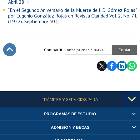
Abril 28
"En el Segundo Aniversario de la Muerte de J. D. Gómez Rojas"
por Eugenio González Rojas en Revista Claridad Vol. 2, No. 71
(1922): Septiembre 30
Compartir:
Copiar
https://uchile.cl/u4715
Subir
Más información
TRÁMITES Y SERVICIOS PARA
PROGRAMAS DE ESTUDIO
Alumnas/os y exalumnas/os
Matrícula en línea
ADMISIÓN Y BECAS
Inscripción y cambio de asignaturas