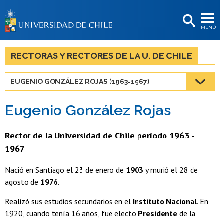
EXTENSIÓN
MENÚ
BIBLIOTECAS
LA UNIVERSIDAD
RECTORAS Y RECTORES DE LA U. DE CHILE
Postulantes
EUGENIO GONZÁLEZ ROJAS (1963-1967)
Estudiantes
Eugenio González Rojas
Académicas/os
Funcionarias/os
Rector de la Universidad de Chile período 1963 -
1967
Egresadas/os
Nació en Santiago el 23 de enero de
1903
y murió el 28 de
agosto de
1976
.
Realizó sus estudios secundarios en el
Instituto Nacional
. En
1920, cuando tenía 16 años, fue electo
Presidente
de la