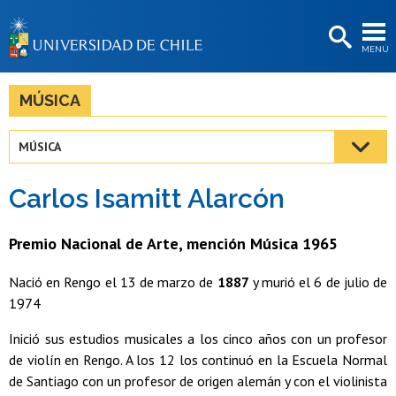
EXTENSIÓN
MENÚ
BIBLIOTECAS
LA UNIVERSIDAD
MÚSICA
Postulantes
MÚSICA
Estudiantes
Carlos Isamitt Alarcón
Académicas/os
Funcionarias/os
Premio Nacional de Arte, mención Música 1965
Egresadas/os
Nació en Rengo el 13 de marzo de
1887
y murió el 6 de julio de
1974
Inició sus estudios musicales a los cinco años con un profesor
de violín en Rengo. A los 12 los continuó en la Escuela Normal
de Santiago con un profesor de origen alemán y con el violinista