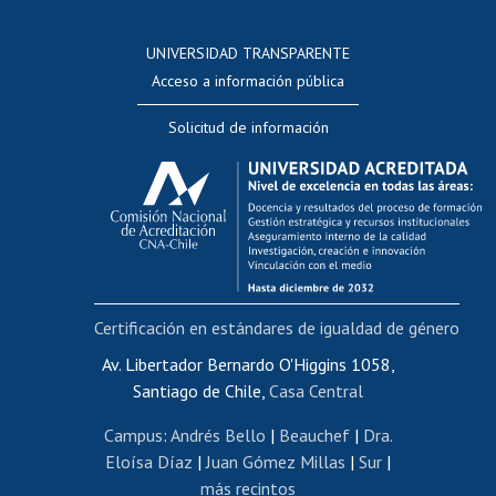
Postulación a concursos internos de investigación
Consulta a bases de datos
UNIVERSIDAD TRANSPARENTE
Perfeccionamiento
Acceso a información pública
Editar Portafolio Académico
Solicitud de información
Evaluación docente
Calificación académica
Postulación al AUCAI
Funcionarias/os
Cursos internos de capacitación
Bienestar del personal
Certificación en estándares de igualdad de género
Portal de movilidad interna
Certificado de renta
Av. Libertador Bernardo O'Higgins 1058,
Santiago de Chile,
Casa Central
Certificado de renta honorarios
Gestión de correo uchile
Campus
:
Andrés Bello
|
Beauchef
|
Dra.
Editar páginas blancas
Eloísa Díaz
|
Juan Gómez Millas
|
Sur
|
más recintos