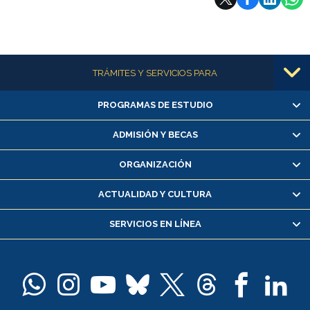
Más información
TRÁMITES Y SERVICIOS PARA
PROGRAMAS DE ESTUDIO
Alumnas/os y exalumnas/os
Matrícula en línea
ADMISIÓN Y BECAS
Inscripción y cambio de asignaturas
ORGANIZACIÓN
Consulta y certificado de notas
Certificado de alumno regular
ACTUALIDAD Y CULTURA
Servicio médico y dental
SERVICIOS EN LÍNEA
Pago de arancel y crédito alumnos
Pago de arancel y crédito exalumnos
Certificado de títulos y grados
Docentes