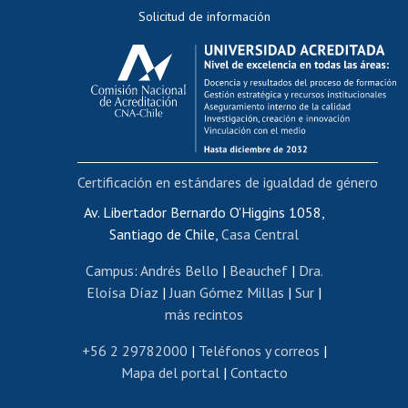
Solicitud de información
Evaluación docente
Calificación académica
Postulación al AUCAI
Funcionarias/os
Cursos internos de capacitación
Bienestar del personal
Certificación en estándares de igualdad de género
Portal de movilidad interna
Certificado de renta
Av. Libertador Bernardo O'Higgins 1058,
Santiago de Chile,
Casa Central
Certificado de renta honorarios
Gestión de correo uchile
Campus
:
Andrés Bello
|
Beauchef
|
Dra.
Editar páginas blancas
Eloísa Díaz
|
Juan Gómez Millas
|
Sur
|
más recintos
Extranjeras/os
Revalidación y reconocimiento de títulos
+56 2 29782000
|
Teléfonos y correos
|
Mapa del portal
|
Contacto
Postulación al Programa de Movilidad Estudiantil
Inscripción de asignaturas