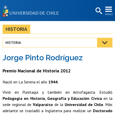
EXTENSIÓN
MENÚ
BIBLIOTECAS
LA UNIVERSIDAD
HISTORIA
Postulantes
HISTORIA
Estudiantes
Jorge Pinto Rodríguez
Académicas/os
Funcionarias/os
Premio Nacional de Historia 2012
Egresadas/os
Nació en La Serena el año
1944
.
Vivió en Punitaqui y también en Antofagasta. Estudió
Pedagogía en Historia, Geografía y Educación Cívica
en la
sede regional de
Valparaíso
de la
Universidad de Chile
. Más
adelante se trasladó a Inglaterra para realizar un
Doctorado